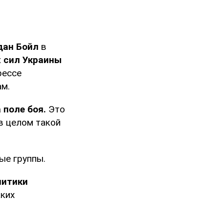
дан Бойл
в
 сил Украины
рессе
ам.
 поле боя.
Это
 в целом такой
ые группы.
литики
аких