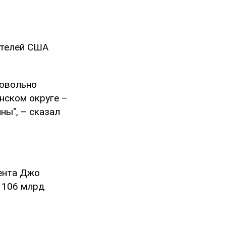
вителей США
довольно
анском округе –
ны", – сказал
ента Джо
 106 млрд