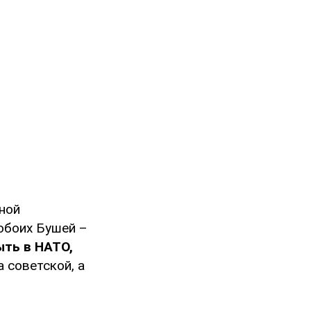
ной
обоих Бушей –
ыть в НАТО,
 советской, а