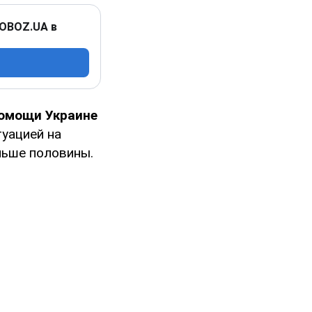
 OBOZ.UA в
омощи Украине
итуацией на
льше половины.