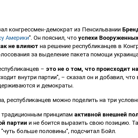
зал конгрессмен-демократ из Пенсильвании
Брен
су Америки
". Он пояснил, что
успехи Вооруженных
как не влияют
на решение республиканцев в Конг
олосования за выделение пакета помощи украинц
еспубликанцев –
это не о том, что происходит на
сходит внутри партии", – сказал он и добавил, что
держиваются и демократы.
а, республиканцев можно поделить на три условн
 традиционным принципам
активной внешней по
ой партии
и не боится выразить свою позицию. Т
"чуть больше половины", подсчитал Бойл.