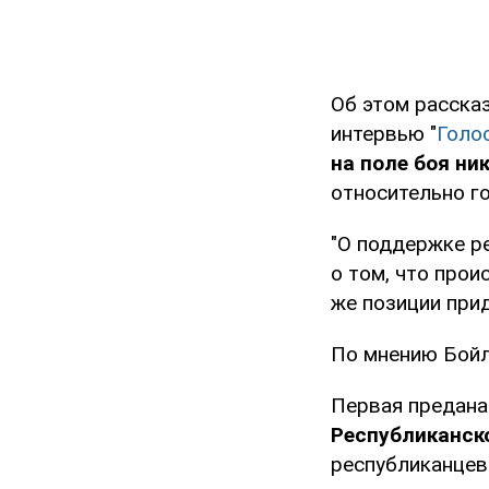
Об этом расска
интервью "
Голо
на поле боя ни
относительно г
"О поддержке р
о том, что прои
же позиции при
По мнению Бойл
Первая предана
Республиканск
республиканцев 