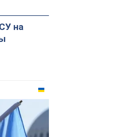
СУ на
ны