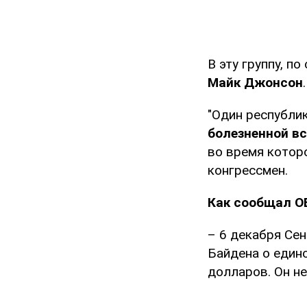
В эту группу, п
Майк Джонсон
.
"Один республи
болезненной вс
во время которо
конгрессмен.
Как сообщал O
– 6 декабря Се
Байдена о един
долларов. Он н