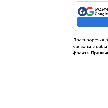
Будьте
Google
Противоречия в
связаны с соб
фронте. Предан