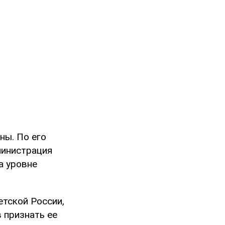
ны. По его
министрация
а уровне
етской России,
 признать ее