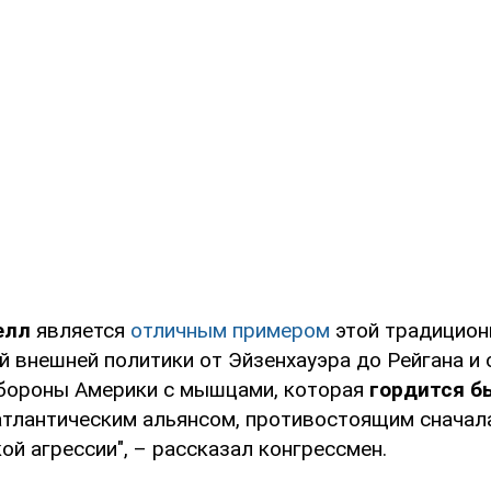
елл
является
отличным примером
этой традицион
й внешней политики от Эйзенхауэра до Рейгана и 
бороны Америки с мышцами, которая
гордится б
атлантическим альянсом, противостоящим сначала
ой агрессии", – рассказал конгрессмен.