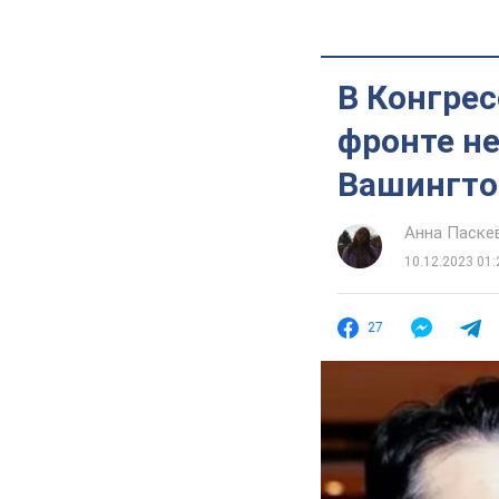
В Конгрес
фронте н
Вашингт
Анна Паске
10.12.2023 01:
27