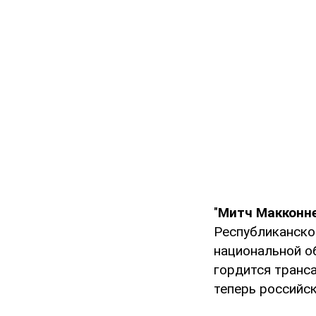
"
Митч Макконн
Республиканско
национальной о
гордится транс
теперь российск