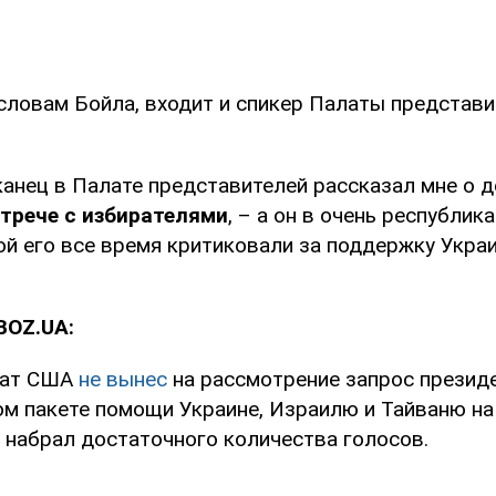
о словам Бойла, входит и спикер Палаты предста
канец в Палате представителей рассказал мне о 
трече с избирателями
, – а он в очень республик
й его все время критиковали за поддержку Украи
BOZ.UA:
нат США
не вынес
на рассмотрение запрос презид
ом пакете помощи Украине, Израилю и Тайваню на
е набрал достаточного количества голосов.