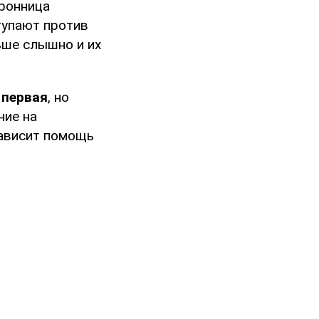
оронница
тупают против
ьше слышно и их
 первая
, но
ние на
зависит помощь