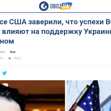
се США заверили, что успехи В
е влияют на поддержку Украи
оном
вич
War
24
10,6 т.