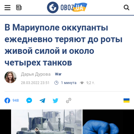
В Мариуполе оккупанты
ежедневно теряют до роты
живой силой и около
четырех танков
Дарья Дурова
War
28.03.2022 23:51
1 минута
9,2 т.
948