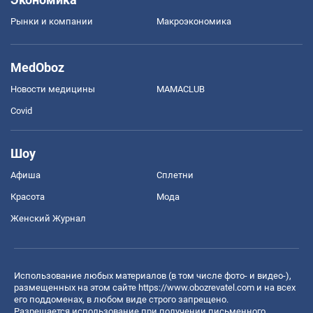
Рынки и компании
Mакроэкономика
MedOboz
Новости медицины
MAMACLUB
Covid
Шоу
Афиша
Сплетни
Красота
Мода
Женский Журнал
Использование любых материалов (в том числе фото- и видео-),
размещенных на этом сайте
https://www.obozrevatel.com
и на всех
его поддоменах, в любом виде строго запрещено.
Разрешается использование при получении письменного