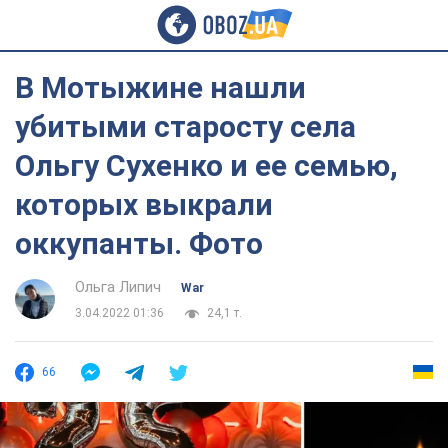
В Мотыжине нашли
убитыми старосту села
Ольгу Сухенко и ее семью,
которых выкрали
оккупанты. Фото
Ольга Липич
War
3.04.2022 01:36
24,1 т.
66