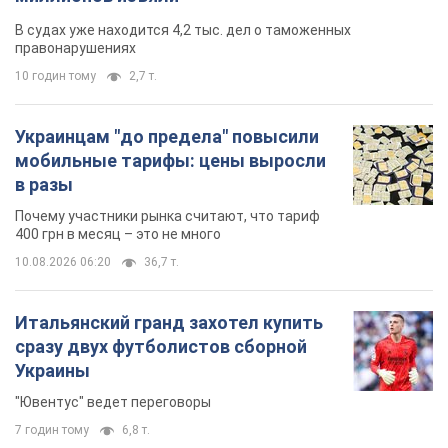
В судах уже находится 4,2 тыс. дел о таможенных
правонарушениях
10 годин тому
2,7 т.
Украинцам "до предела" повысили
мобильные тарифы: цены выросли
в разы
Почему участники рынка считают, что тариф
400 грн в месяц – это не много
10.08.2026 06:20
36,7 т.
Итальянский гранд захотел купить
сразу двух футболистов сборной
Украины
"Ювентус" ведет переговоры
7 годин тому
6,8 т.