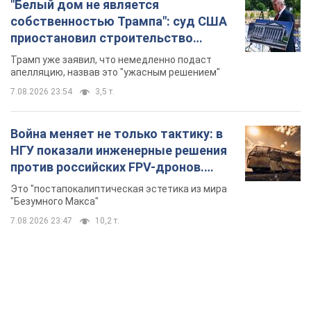
"Белый дом не является
собственностью Трампа": суд США
приостановил строительство
бального зала стоимостью 400 млн
Трамп уже заявил, что немедленно подаст
долларов
апелляцию, назвав это "ужасным решением"
7.08.2026 23:54
3,5 т.
Война меняет не только тактику: в
НГУ показали инженерные решения
против российских FPV-дронов.
Фото
Это "постапокалиптическая эстетика из мира
"Безумного Макса"
7.08.2026 23:47
10,2 т.