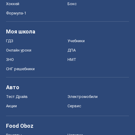
Хоккей
Бокс
Формула-1
Моя школа
ГДЗ
Учебники
Онлайн уроки
ДПА
ЗНО
НМТ
СНГ решебники
Авто
Тест Драйв
Электромобили
Акции
Сервис
Food Oboz