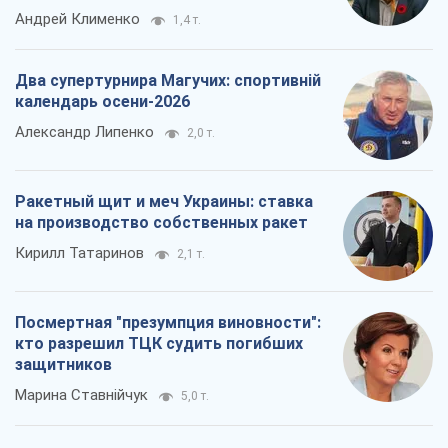
Андрей Клименко
1,4 т.
Два супертурнира Магучих: спортивній
календарь осени-2026
Александр Липенко
2,0 т.
Ракетный щит и меч Украины: ставка
на производство собственных ракет
Кирилл Татаринов
2,1 т.
Посмертная "презумпция виновности":
кто разрешил ТЦК судить погибших
защитников
Марина Ставнійчук
5,0 т.