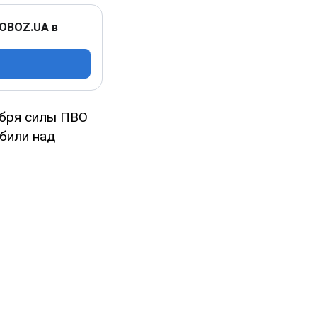
 OBOZ.UA в
абря силы ПВО
сбили над