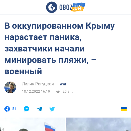
В оккупированном Крыму
нарастает паника,
захватчики начали
минировать пляжи, –
военный
Лилия Рагуцкая
War
18.12.2022 16:19
20,9 т.
51