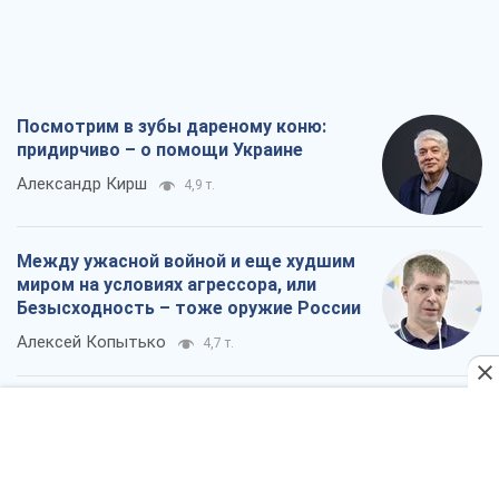
Посмотрим в зубы дареному коню:
придирчиво – о помощи Украине
Александр Кирш
4,9 т.
Между ужасной войной и еще худшим
миром на условиях агрессора, или
Безысходность – тоже оружие России
Алексей Копытько
4,7 т.
Лестница эскалации войны: к чему нам
нужно готовиться
Андрей Шевчишин
5,7 т.