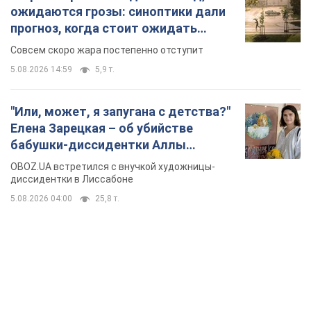
ожидаются грозы: синоптики дали
прогноз, когда стоит ожидать
изменения погоды
Совсем скоро жара постепенно отступит
5.08.2026 14:59
5,9 т.
"Или, может, я запугана с детства?"
Елена Зарецкая – об убийстве
бабушки-диссидентки Аллы
Горской, критике сына Стуса и
OBOZ.UA встретился с внучкой художницы-
бегстве в Португалию с пятью
диссидентки в Лиссабоне
детьми
5.08.2026 04:00
25,8 т.