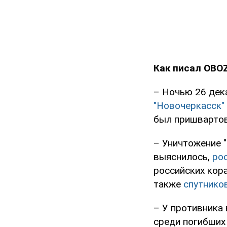
Как писал OBOZ
– Ночью 26 де
"Новочеркасск"
был пришвартов
– Уничтожение 
выяснилось,
ро
российских кора
также
спутнико
– У противника 
среди погибших