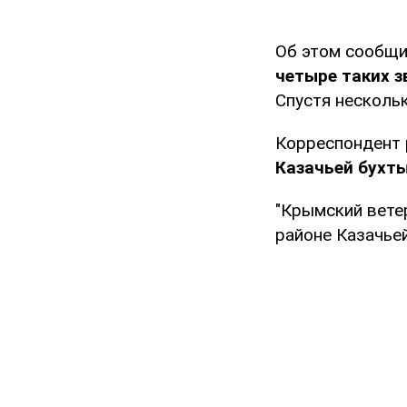
Об этом сообщи
четыре таких з
Спустя несколь
Корреспондент 
Казачьей бухт
"Крымский вете
районе Казачье