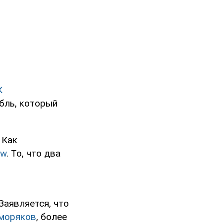
К
бль, который
. Как
ow
. То, что два
Заявляется, что
 моряков
, более