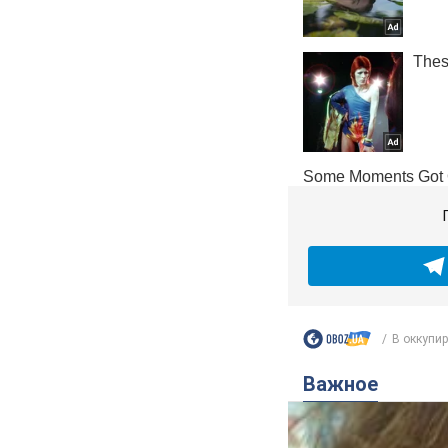
В оккупир
Важное