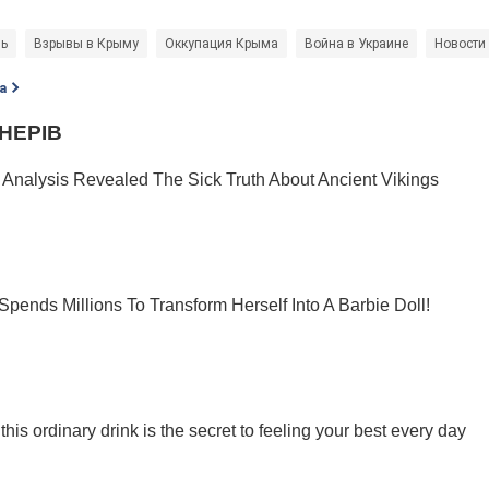
ль
Взрывы в Крыму
Оккупация Крыма
Война в Украине
Новости
а