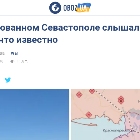
рованном Севастополе слышал
что известно
ва
War
46
11,8 т.