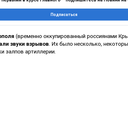
Подписаться
ополя
(временно оккупированный россиянами Кры
ли звуки взрывов
. Их было несколько, некотор
ки залпов артиллерии.