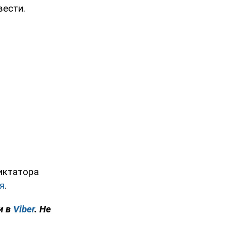
вести.
диктатора
я
.
и в
Viber
. Не