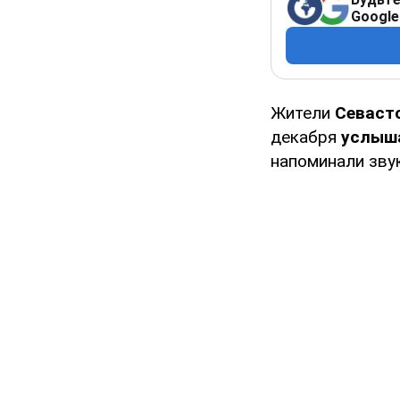
Google
Жители
Севаст
декабря
услыша
напоминали зву