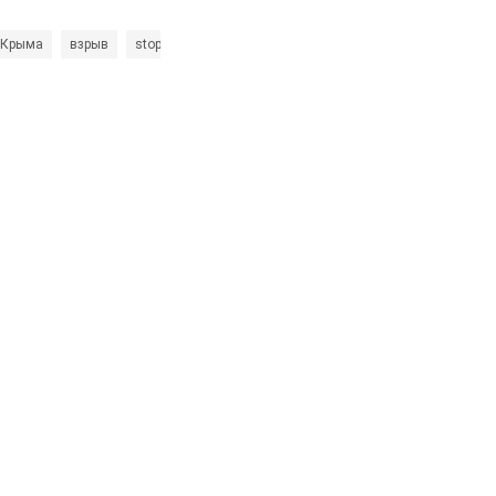
 Крыма
взрыв
stopwar