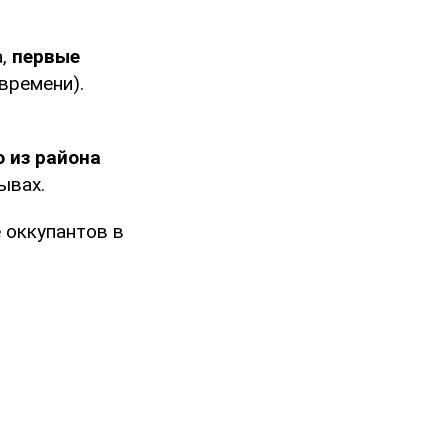
а,
первые
времени).
 из района
ывах.
е оккупантов в