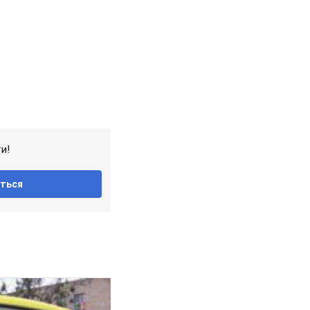
и!
ться