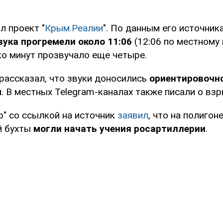
л проект "
Крым.Реалии
". По данным его источник
вука прогремели около 11:06
(12:06 по местному 
ко минут прозвучало еще четыре.
рассказал, что звуки доносились
ориентировочно
ы
. В местных Telegram-каналах также писали о взр
р" со ссылкой на источник
заявил
, что на полигон
й бухты
могли начать учения росартиллерии
.