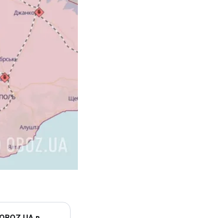
 OBOZ.UA в