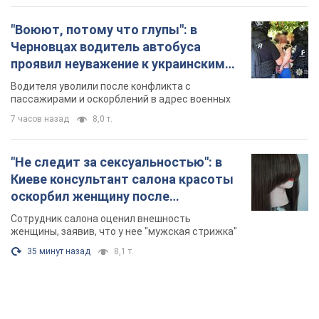
"Воюют, потому что глупы": в
Черновцах водитель автобуса
проявил неуважение к украинским
военным и поплатился за это.
Водителя уволили после конфликта с
Видео
пассажирами и оскорблений в адрес военных
7 часов назад
8,0 т.
"Не следит за сексуальностью": в
Киеве консультант салона красоты
оскорбил женщину после
химиотерапии, разгорелся скандал.
Сотрудник салона оценил внешность
Фото
женщины, заявив, что у нее "мужская стрижка"
35 минут назад
8,1 т.