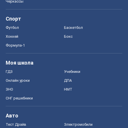
Черкассы
Спорт
Футбол
Баскетбол
Хоккей
Бокс
Формула-1
Моя школа
ГДЗ
Учебники
Онлайн уроки
ДПА
ЗНО
НМТ
СНГ решебники
Авто
Тест Драйв
Электромобили