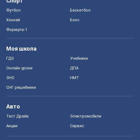
Спорт
Футбол
Баскетбол
Хоккей
Бокс
Формула-1
Моя школа
ГДЗ
Учебники
Онлайн уроки
ДПА
ЗНО
НМТ
СНГ решебники
Авто
Тест Драйв
Электромобили
Акции
Сервис