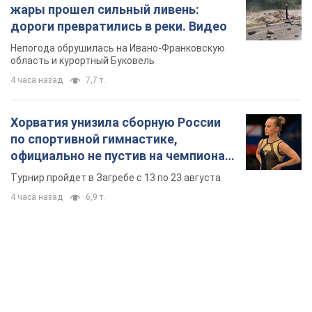
жары прошел сильный ливень:
дороги превратились в реки. Видео
Непогода обрушилась на Ивано-Франковскую
область и курортный Буковель
4 часа назад
7,7 т.
Хорватия унизила сборную России
по спортивной гимнастике,
официально не пустив на чемпионат
Европы основных спортсменов
Турнир пройдет в Загребе с 13 по 23 августа
4 часа назад
6,9 т.