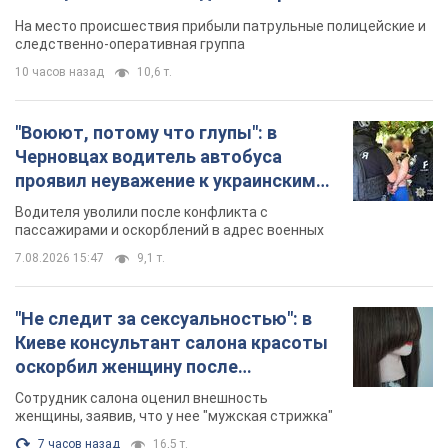
протокол. Видео
На место происшествия прибыли патрульные полицейские и
следственно-оперативная группа
10 часов назад
10,6 т.
"Воюют, потому что глупы": в
Черновцах водитель автобуса
проявил неуважение к украинским
военным и поплатился за это.
Водителя уволили после конфликта с
Видео
пассажирами и оскорблений в адрес военных
7.08.2026 15:47
9,1 т.
"Не следит за сексуальностью": в
Киеве консультант салона красоты
оскорбил женщину после
химиотерапии, разгорелся скандал.
Сотрудник салона оценил внешность
Фото
женщины, заявив, что у нее "мужская стрижка"
7 часов назад
16,5 т.