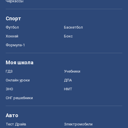
Черкассы
Спорт
Футбол
Баскетбол
Хоккей
Бокс
Формула-1
Моя школа
ГДЗ
Учебники
Онлайн уроки
ДПА
ЗНО
НМТ
СНГ решебники
Авто
Тест Драйв
Электромобили