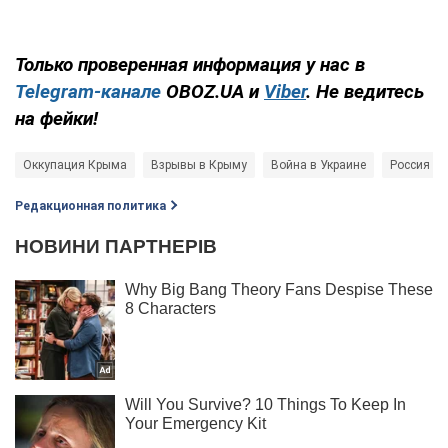
Только проверенная информация у нас в
Telegram-канале
OBOZ.UA и
Viber
. Не ведитесь
на фейки!
Оккупация Крыма
Взрывы в Крыму
Война в Украине
Россия - с
Редакционная политика