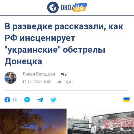
В разведке рассказали, как
РФ инсценирует
"украинские" обстрелы
Донецка
Лилия Рагуцкая
War
17.12.2022 16:02
10,6 т.
75