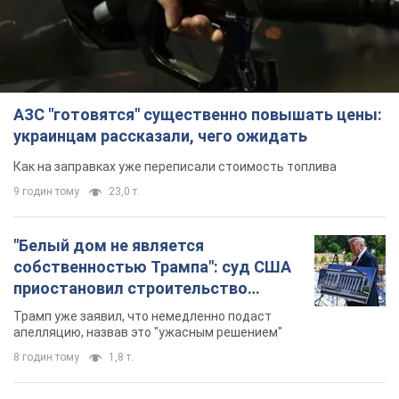
АЗС "готовятся" существенно повышать цены:
украинцам рассказали, чего ожидать
Как на заправках уже переписали стоимость топлива
9 годин тому
23,0 т.
"Белый дом не является
собственностью Трампа": суд США
приостановил строительство
бального зала стоимостью 400 млн
Трамп уже заявил, что немедленно подаст
долларов
апелляцию, назвав это "ужасным решением"
8 годин тому
1,8 т.