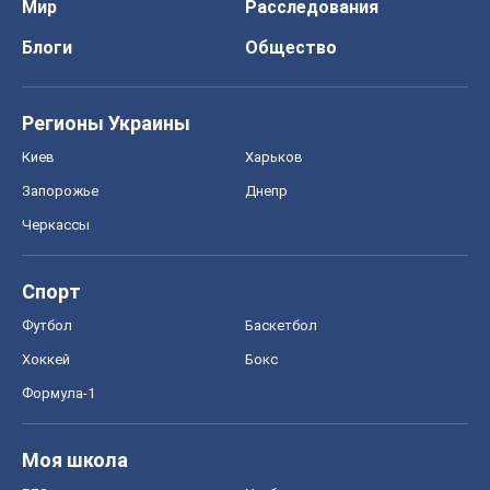
Спорт
Футбол
Баскетбол
Хоккей
Бокс
Формула-1
Моя школа
ГДЗ
Учебники
Онлайн уроки
ДПА
ЗНО
НМТ
СНГ решебники
Авто
Тест Драйв
Электромобили
Акции
Сервис