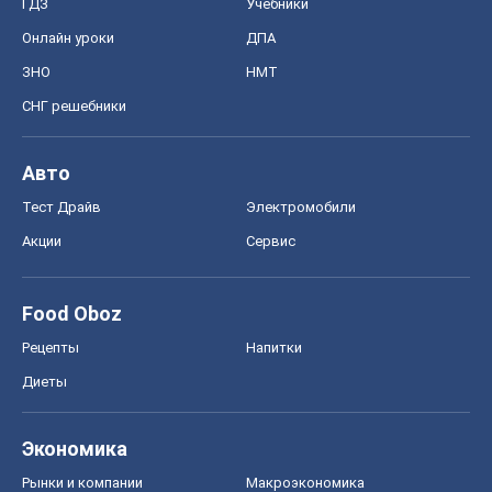
Food Oboz
Рецепты
Напитки
Диеты
Экономика
Рынки и компании
Mакроэкономика
MedOboz
Новости медицины
MAMACLUB
Шоу
Афиша
Сплетни
Красота
Мода
Женский Журнал