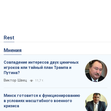
игроков или тайный план Трампа и
Путина?
Виктор Швец
11,7 т.
Минск готовится к функционированию
в условиях масштабного военного
кризиса
Александр Левченко
16,7 т.
Ни оружия, ни людей: как Лукашенко
создает новую армию
Игар Тышкевич
14,2 т.