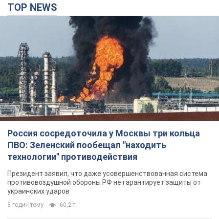
Россия сосредоточила у Москвы три кольца
ПВО: Зеленский пообещал "находить
технологии" противодействия
Президент заявил, что даже усовершенствованная система
противовоздушной обороны РФ не гарантирует защиты от
украинских ударов
8 годин тому
60,2 т.
Украина приобрела у Турции 70 баллистических
ракет и многое другое вооружение: в Госдепе
США обнародовали список
Госдеп уже проинформировал об этом американский
Конгресс
9 годин тому
12,4 т.
"Нас услышали лишь одним ухом": в городах
Украины уже 24-й день подряд проходят