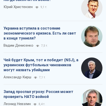
украинских футбольных чиновников
могут назвать убийцами
Александр Кирш
7,1 т.
Запад проспал угрозу: Россия может
проверить НАТО войной
Леонид Невзлин
8,4 т.
Все мнения
О компании
Команда
Правовая информация
Политика
конфиденциальности