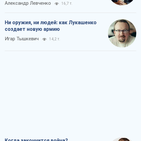
Когда закончится война?
Юрий Христензен
9,1 т.
Украина вступила в состояние
экономического кризиса. Есть ли свет
в конце туннеля?
Вадим Денисенко
7,5 т.
Чей будет Крым, тот и победит (NSJ), а