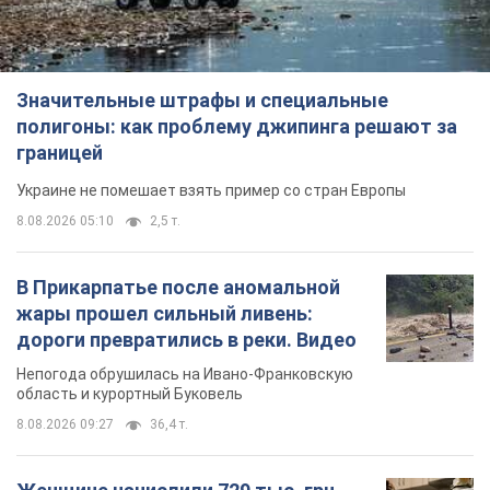
В Прикарпатье после аномальной
жары прошел сильный ливень:
дороги превратились в реки. Видео
Непогода обрушилась на Ивано-Франковскую
область и курортный Буковель
8.08.2026 09:27
36,4 т.
Женщине начислили 729 тыс. грн
долга за газ из-за показаний
неисправного счетчика: судья
вынес неожиданное решение
Нужно ли платить долг из-за доначисления
8.08.2026 14:43
31,8 т.