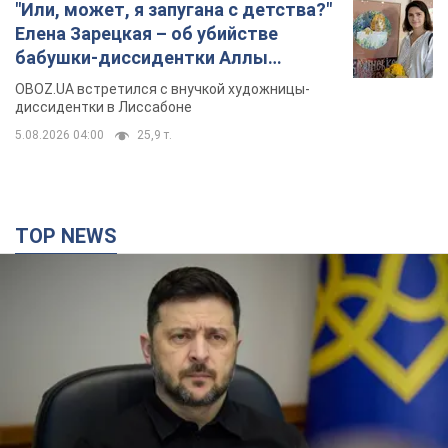
"Или, может, я запугана с детства?"
Елена Зарецкая – об убийстве
бабушки-диссидентки Аллы
Горской, критике сына Стуса и
OBOZ.UA встретился с внучкой художницы-
бегстве в Португалию с пятью
диссидентки в Лиссабоне
детьми
5.08.2026 04:00
25,9 т.
TOP NEWS