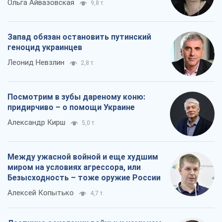
Ольга Айвазовская
9,8 т.
Запад обязан остановить путинский
геноцид украинцев
Леонид Невзлин
2,8 т.
Посмотрим в зубы дареному коню:
придирчиво – о помощи Украине
Александр Кирш
5,0 т.
Между ужасной войной и еще худшим
миром на условиях агрессора, или
Безысходность – тоже оружие России
Алексей Копытько
4,7 т.