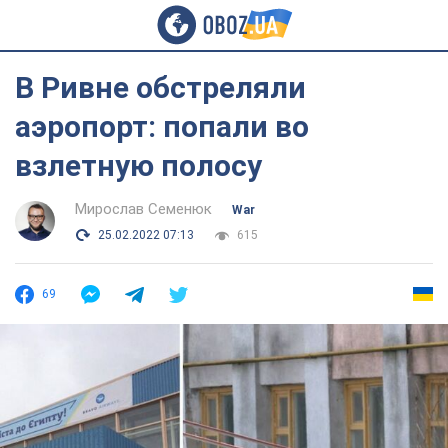
В Ривне обстреляли
аэропорт: попали во
взлетную полосу
Мирослав Семенюк
War
25.02.2022 07:13
615
69