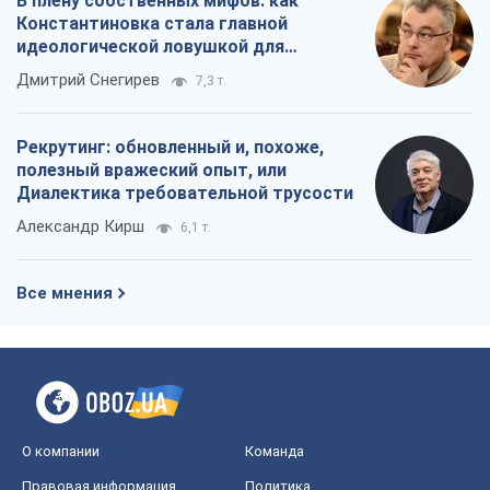
В плену собственных мифов: как
Константиновка стала главной
идеологической ловушкой для
российских оккупантов
Дмитрий Снегирев
7,3 т.
Рекрутинг: обновленный и, похоже,
полезный вражеский опыт, или
Диалектика требовательной трусости
Александр Кирш
6,1 т.
Все мнения
О компании
Команда
Правовая информация
Политика