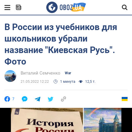
В России из учебников для
школьников убрали
название "Киевская Русь".
Фото
Виталий Семченко
War
21.05.2022 12:22
1 минута
12,5 т.
7