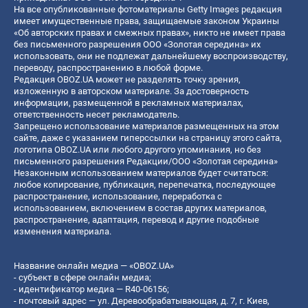
На все опубликованные фотоматериалы Getty Images редакция
имеет имущественные права, защищаемые законом Украины
«Об авторских правах и смежных правах», никто не имеет права
без письменного разрешения ООО «Золотая середина» их
использовать, они не подлежат дальнейшему воспроизводству,
переводу, распространению в любой форме.
Редакция OBOZ.UA может не разделять точку зрения,
изложенную в авторском материале. За достоверность
информации, размещенной в рекламных материалах,
ответственность несет рекламодатель.
Запрещено использование материалов размещенных на этом
сайте, даже с указанием гиперссылки на страницу этого сайта,
логотипа OBOZ.UA или любого другого упоминания, но без
письменного разрешения Редакции/ООО «Золотая середина»
Незаконным использованием материалов будет считаться:
любое копирование, публикация, перепечатка, последующее
распространение, использование, переработка с
использованием, включением в состав других материалов,
распространение, адаптация, перевод и другие подобные
изменения материала.
Название онлайн медиа — «OBOZ.UA»
- субъект в сфере онлайн медиа;
- идентификатор медиа — R40-06156;
- почтовый адрес — ул. Деревообрабатывающая, д. 7, г. Киев,