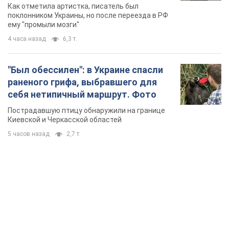
русского не знал, а теперь хочет
Как отметила артистка, писатель был
геноцида украинцев
поклонником Украины, но после переезда в РФ
ему "промыли мозги"
4 часа назад
6,3 т.
"Был обессилен": в Украине спасли
раненого грифа, выбравшего для
себя нетипичный маршрут. Фото
Пострадавшую птицу обнаружили на границе
Киевской и Черкасской областей
5 часов назад
2,7 т.