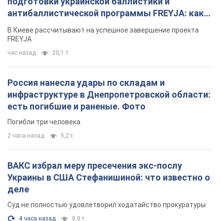
подготовки украинской баллистики и
антибаллистической программы FREYJA: какие
решения готовятся
В Киеве рассчитывают на успешное завершение проекта
FREYJA
час назад
20,1 т.
Россия нанесла удары по складам и
инфраструктуре в Днепропетровской области:
есть погибшие и раненые. Фото
Погибли три человека
2 часа назад
5,2 т.
ВАКС избрал меру пресечения экс-послу
Украины в США Стефанишиной: что известно о
деле
Суд не полностью удовлетворил ходатайство прокуратуры
4 часа назад
8,8 т.