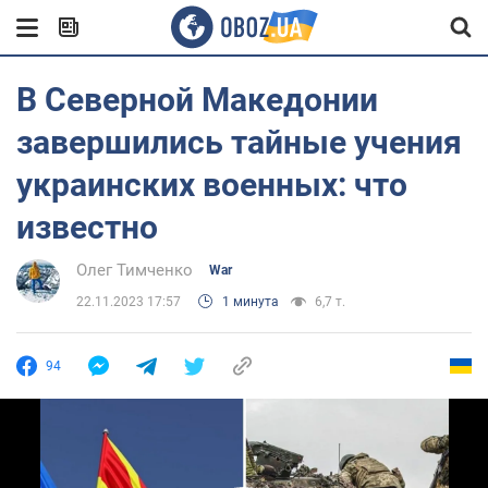
В Северной Македонии
завершились тайные учения
украинских военных: что
известно
Олег Тимченко
War
22.11.2023 17:57
1 минута
6,7 т.
94