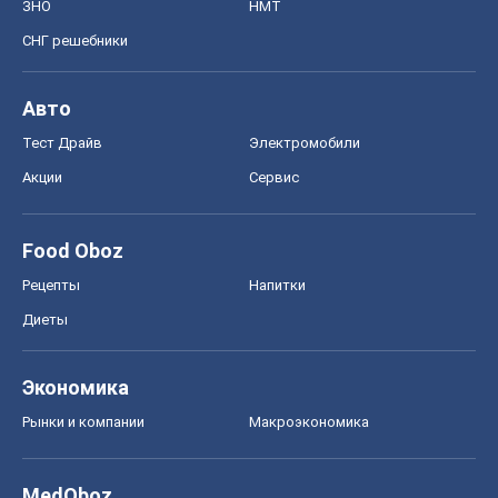
ЗНО
НМТ
СНГ решебники
Авто
Тест Драйв
Электромобили
Акции
Сервис
Food Oboz
Рецепты
Напитки
Диеты
Экономика
Рынки и компании
Mакроэкономика
MedOboz