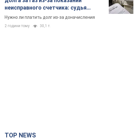
долга за газ из-за показаний
неисправного счетчика: судья
вынес неожиданное решение
Нужно ли платить долг из-за доначисления
2 години тому
30,1 т.
TOP NEWS