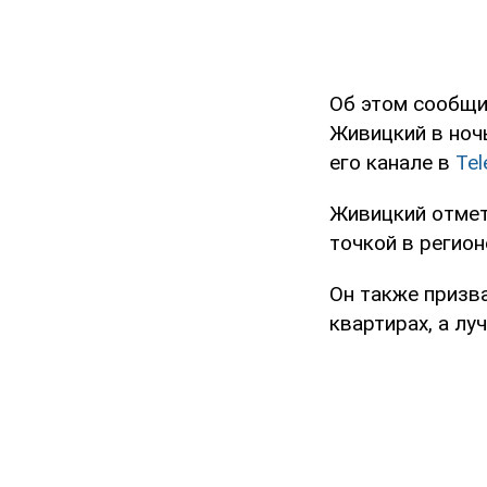
Об этом сообщи
Живицкий в ноч
его канале в
Te
Живицкий отмети
точкой в регион
Он также призв
квартирах, а лу