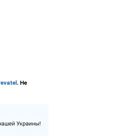
evatel
. Не