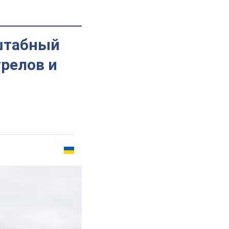
штабный
трелов и