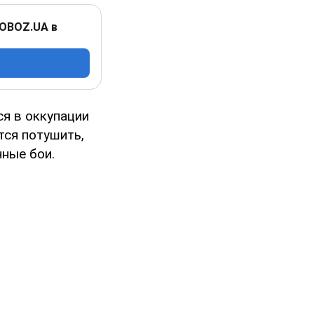
 OBOZ.UA в
ся в оккупации
тся потушить,
чные бои.