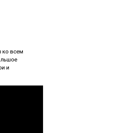
 ко всем
ольшое
ои и