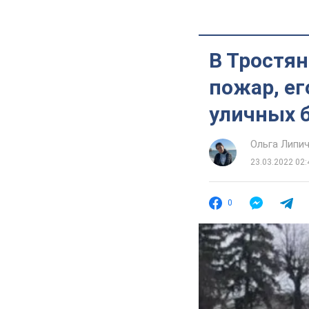
В Тростя
пожар, ег
уличных б
Ольга Липи
23.03.2022 02:
0