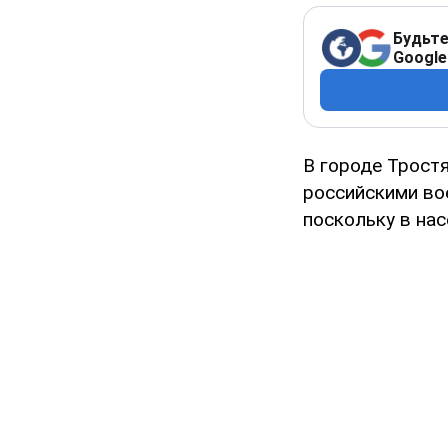
Будьте
Google
В городе Трост
российскими во
поскольку в на