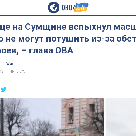
нце на Сумщине вспыхнул мас
о не могут потушить из-за обс
оев, – глава ОВА
ч
War
42
5,6 т.