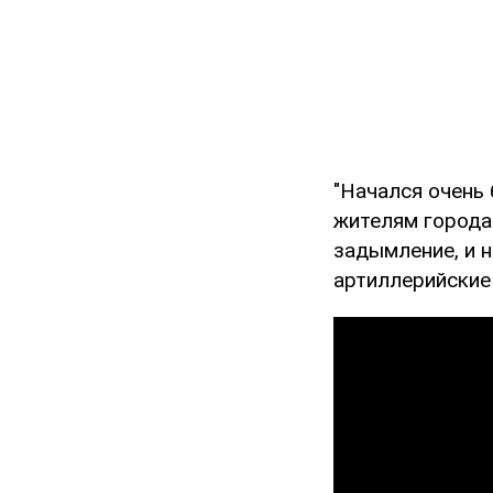
"Начался очень
жителям города
задымление, и н
артиллерийские 