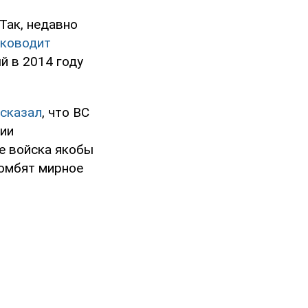
Так, недавно
уководит
й в 2014 году
сказал
, что ВС
рии
е войска якобы
бомбят мирное