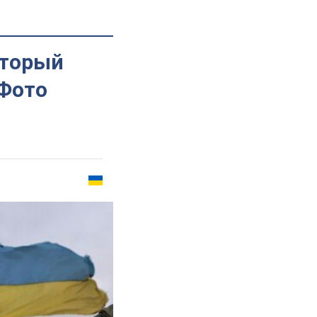
оторый
 Фото