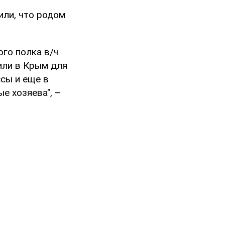
тили, что родом
го полка в/ч
или в Крым для
ссы и еще в
е хозяева", –