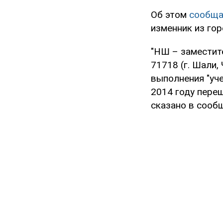
Об этом
сообща
изменник из го
"НШ – заместит
71718 (г. Шали
выполнения "уче
2014 году переш
сказано в сооб