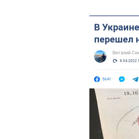
В Украин
перешел н
Виталий Се
8.04.2022 
5641