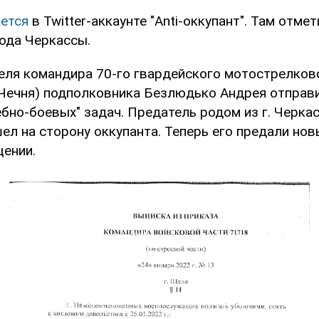
ется
в Twitter-аккаунте "Anti-оккупант". Там отме
рода Черкассы.
еля командира 70-го гвардейского мотострелково
, Чечня) подполковника Безлюдько Андрея отправ
бно-боевых" задач. Предатель родом из г. Черка
ел на сторону оккупанта. Теперь его предали новы
щении.