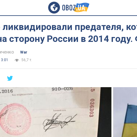
е ликвидировали предателя, к
а сторону России в 2014 году.
мченко
War
13:01
56,7 т.