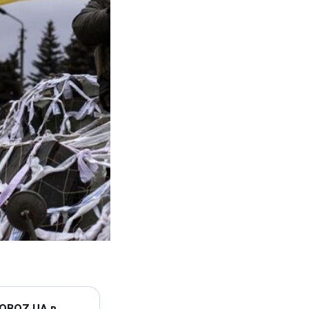
 OBOZ.UA в