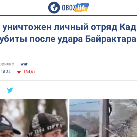
е уничтожен личный отряд Кад
убиты после удара Байрактара
орилко
War
 18:34
134,6 т.