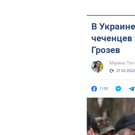
В Украин
чеченцев 
Грозев
Марина Пог
27.02.2022
1100