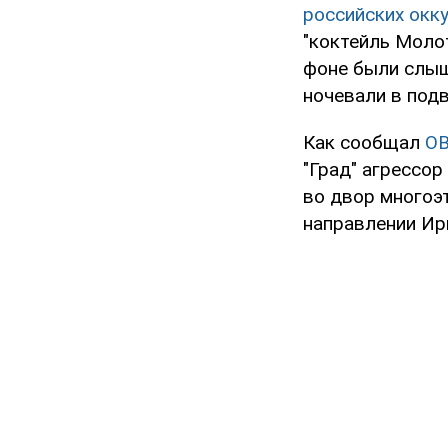
российских окк
"коктейль Молот
фоне были слыш
ночевали в подв
Как сообщал
O
"Град" агрессор
во двор многоэ
направлении Ир