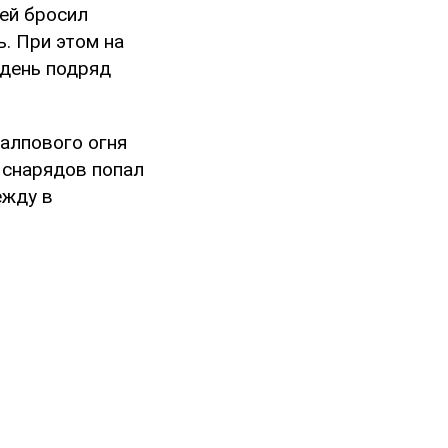
лей бросил
ь. При этом на
 день подряд
залпового огня
 снарядов попал
ежду в