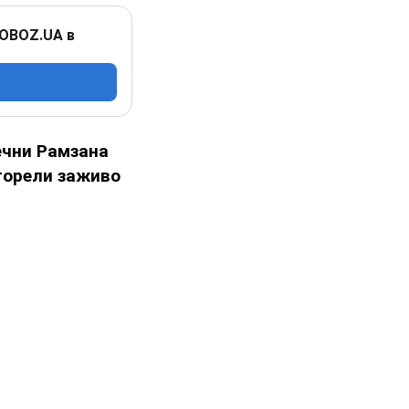
 OBOZ.UA в
ечни Рамзана
горели заживо