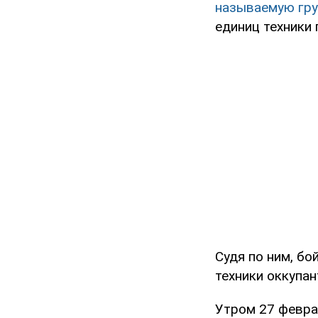
называемую груп
единиц техники 
Судя по ним, б
техники оккупа
Утром 27 февра