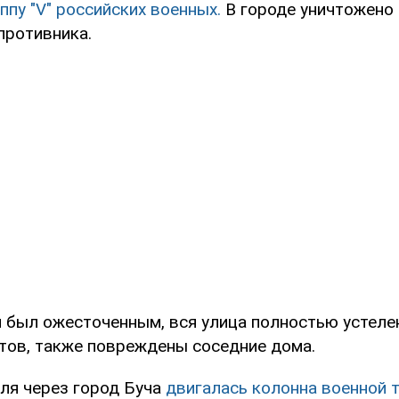
пу "V" российских военных.
В городе уничтожено 
противника.
ой был ожесточенным, вся улица полностью устел
нтов, также повреждены соседние дома.
ля через город Буча
двигалась колонна военной 