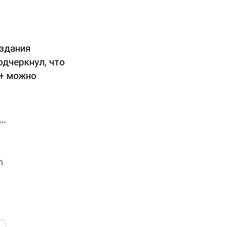
здания
одчеркнул, что
8+ можно