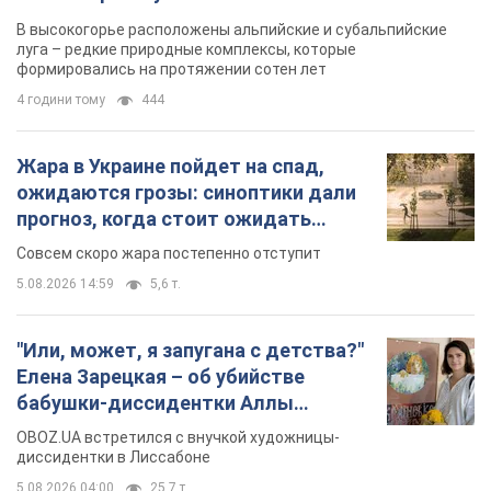
Елена Зарецкая – об убийстве
бабушки-диссидентки Аллы
Горской, критике сына Стуса и
OBOZ.UA встретился с внучкой художницы-
бегстве в Португалию с пятью
диссидентки в Лиссабоне
детьми
5.08.2026 04:00
25,7 т.