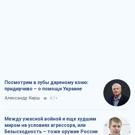
Между ужасной войной и еще худшим
миром на условиях агрессора, или
Безысходность – тоже оружие России
Алексей Копытько
4,5 т.
Лестница эскалации войны: к чему нам
нужно готовиться
Андрей Шевчишин
5,5 т.
"Когда хочется мести": почему
стратегия Украины должна оставаться
другой
Серж Марко
6,1 т.
Все мнения