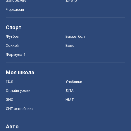
ЗНО
НМТ
СНГ решебники
Авто
Тест Драйв
Электромобили
Акции
Сервис
Food Oboz
Рецепты
Напитки
Диеты
Экономика
Рынки и компании
Mакроэкономика
MedOboz