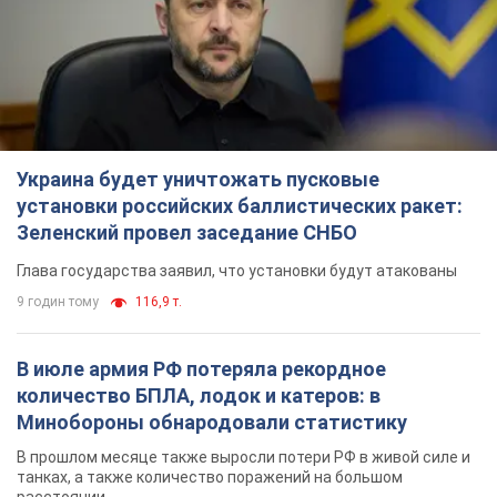
количество БПЛА, лодок и катеров: в
Минобороны обнародовали статистику
В прошлом месяце также выросли потери РФ в живой силе и
танках, а также количество поражений на большом
расстоянии
7 годин тому
4,3 т.
"Нужны быстрые и нестандартные подходы":
Корецкий пообещал предоставить бизнесу
приоритетный доступ к имеющимся
складским помещениям
Так или иначе, бизнес после обстрелов получит поддержку
3 години тому
534