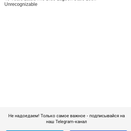
Не надоедаем! Только самое важное - подписывайся на
наш Telegram-канал
Подписаться
Подписаться
В Виннице разоблачили...
Важное