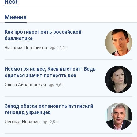
Запад обязан остановить путинский
геноцид украинцев
Леонид Невзлин
2,5 т.
Посмотрим в зубы дареному коню:
придирчиво – о помощи Украине
Александр Кирш
4,7 т.