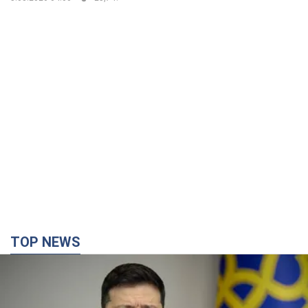
TOP NEWS
Украина будет уничтожать пусковые
установки российских баллистических ракет:
Зеленский провел заседание СНБО
Глава государства заявил, что установки будут атакованы
9 годин тому
116,9 т.
В июле армия РФ потеряла рекордное