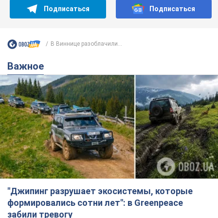
"Джипинг разрушает экосистемы, которые
формировались сотни лет": в Greenpeace
забили тревогу
В высокогорье расположены альпийские и субальпийские
луга – редкие природные комплексы, которые
формировались на протяжении сотен лет
4 години тому
444
Жара в Украине пойдет на спад,
ожидаются грозы: синоптики дали
прогноз, когда стоит ожидать
изменения погоды
Совсем скоро жара постепенно отступит
5.08.2026 14:59
5,6 т.
"Или, может, я запугана с детства?"