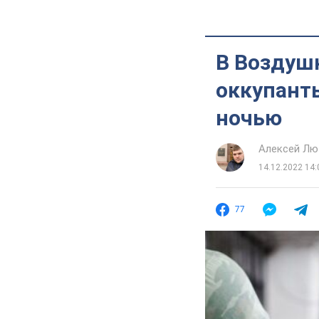
В Воздуш
оккупант
ночью
Алексей Лю
14.12.2022 14:
77