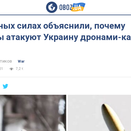
ных силах объяснили, почему
ы атакуют Украину дронами-к
тиков
War
01
7,2 т.