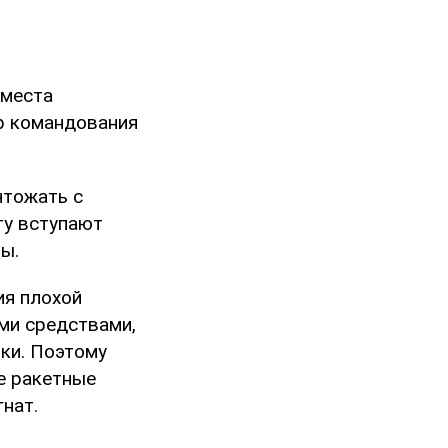
 места
р командования
чтожать с
ту вступают
ы.
ия плохой
ми средствами,
шки. Поэтому
е ракетные
нат.