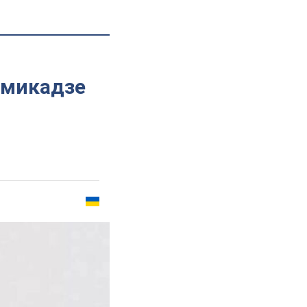
амикадзе