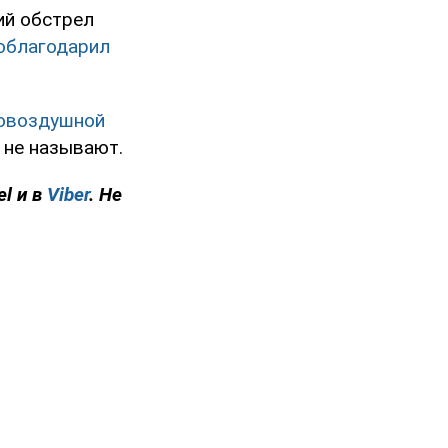
ий обстрел
облагодарил
вовоздушной
 не называют.
el и в
Viber
. Не