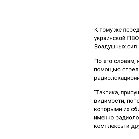
К тому же пере
украинской ПВО
Воздушных сил 
По его словам,
помощью стрелк
радиолокационн
"Тактика, прису
видимости, пот
которыми их сби
именно радиоло
комплексы и дру