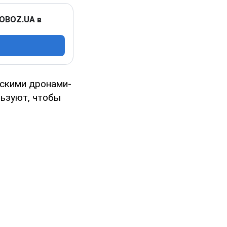
 OBOZ.UA в
нскими дронами-
льзуют, чтобы