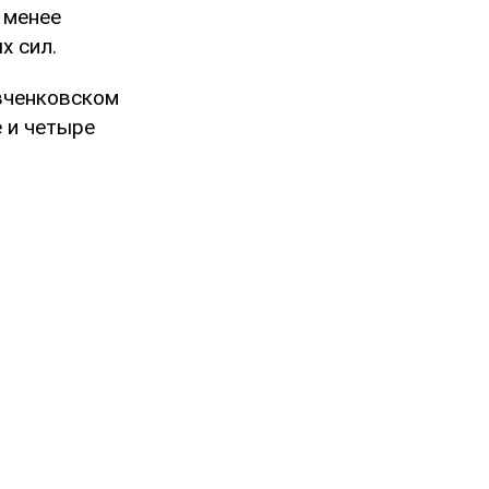
 менее
х сил.
ченковском
 и четыре