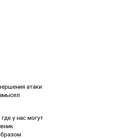
вершения атаки
замысел
где у нас могут
ивник
образом