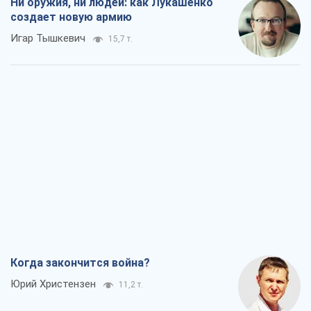
Когда закончится война?
Юрий Христензен
11,2 т.
Украина вступила в состояние
экономического кризиса. Есть ли свет
в конце туннеля?
Вадим Денисенко
9,0 т.
Чей будет Крым, тот и победит (NSJ), а
украинских футбольных чиновников
могут назвать убийцами
Александр Кирш
8,6 т.
Запад проспал угрозу: Россия может