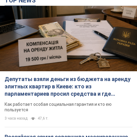
поселился
Как работает особая социальная гарантия и кто ею
пользуется
3 часа назад
47,6 т.
Российская армия совершила массированную
атаку на Одессу: горела историческая часть
города, есть пострадавшие. Фото и видео
Для террора враг применил ракеты и дроны
час назад
22,2 т.
Российская армия обстреляла два соседних
многоэтажных дома в Харькове: двое
погибших, более 20 пострадавших
Враг умышленно бьет по жилым домам
2 минуты назад
2,3 т.