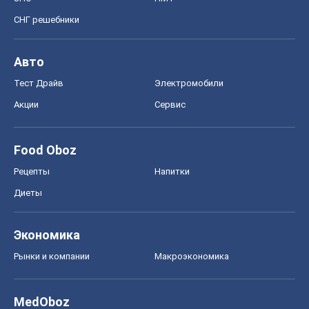
Экономика
Рынки и компании
Mакроэкономика
MedOboz
Новости медицины
MAMACLUB
Шоу
Афиша
Сплетни
Красота
Мода
Женский Журнал