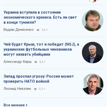
проверить НАТО войной
Леонид Невзлин
9,2 т.
Все мнения
О компании
Команда
Правовая информация
Политика
конфиденциальности
Реклама на сайте
Документы
Редакционная политика
Журналисты OBOZ.UA на месте
событий