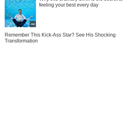
Подписывайся на наш Telegram . Получай только самое
важное!
Подписаться
Подписаться
В захваченной россиянами...
Важное