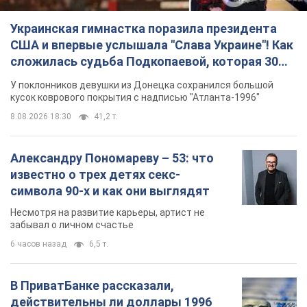
забывал о личном счастье
6 часов назад
6,5 т.
В ПриватБанке рассказали,
действительны ли доллары 1996
года: принимают ли обменники и
банки такие купюры
Что делать, если банки и обменники не
принимают старые доллары
8 часов назад
56,7 т.