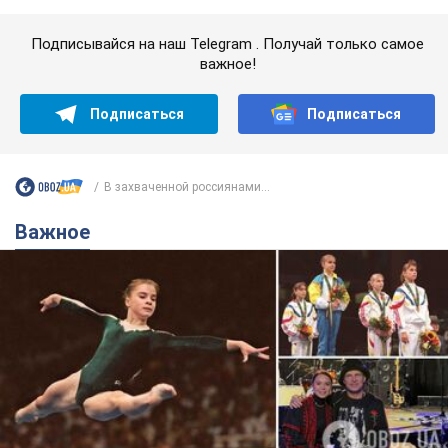
Украинская гимнастка поразила президента
США и впервые услышала "Слава Украине"! Как
сложилась судьба Подкопаевой, которая 30
лет назад завоевала "золото" Олимпиады
У поклонников девушки из Донецка сохранился большой
кусок коврового покрытия с надписью "Атланта-1996"
8.08.2026 18:30
41,2 т.
Александру Пономареву – 53: что
известно о трех детях секс-
символа 90-х и как они выглядят
Несмотря на развитие карьеры, артист не