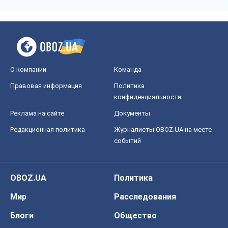
OBOZ.UA
Политика
Мир
Расследования
Блоги
Общество
Регионы Украины
Киев
Харьков
Запорожье
Днепр
Черкассы
Спорт
Футбол
Баскетбол
Хоккей
Бокс
Формула-1