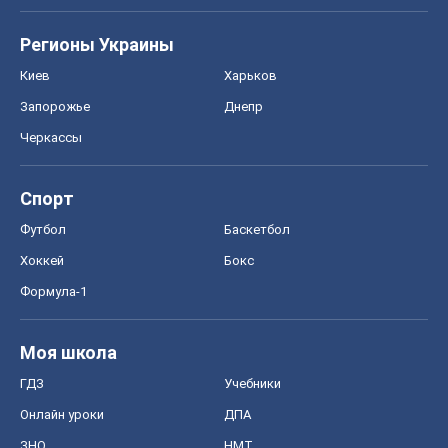
Моя школа
ГДЗ
Учебники
Онлайн уроки
ДПА
ЗНО
НМТ
СНГ решебники
Авто
Тест Драйв
Электромобили
Акции
Сервис
Food Oboz
Рецепты
Напитки
Диеты