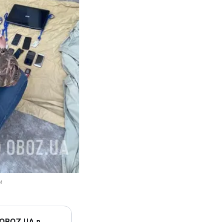
 OBOZ.UA в