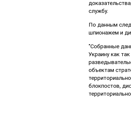
доказательства
службу.
По данным след
шпионажем и ди
"Собранные данн
Украину как так
разведывательн
объектам страт
территориально
блокпостов, ди
территориально