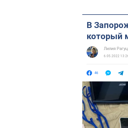
В Запорож
который м
Лилия Рагу
6.05.2022 13:2
46