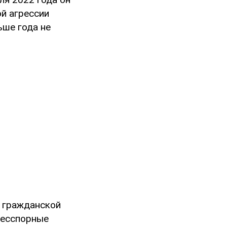
ой агрессии
ьше года не
м гражданской
бесспорные