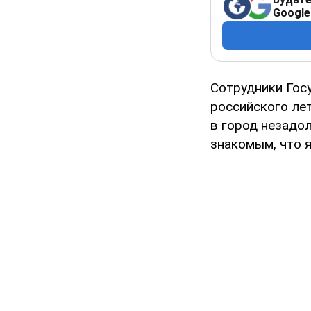
Google
Сотрудники Гос
российского ле
в город незадо
знакомым, что я