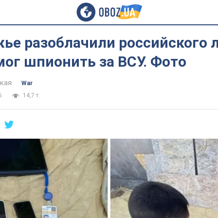
ье разоблачили российского л
ог шпионить за ВСУ. Фото
цкая
War
6
14,7 т.