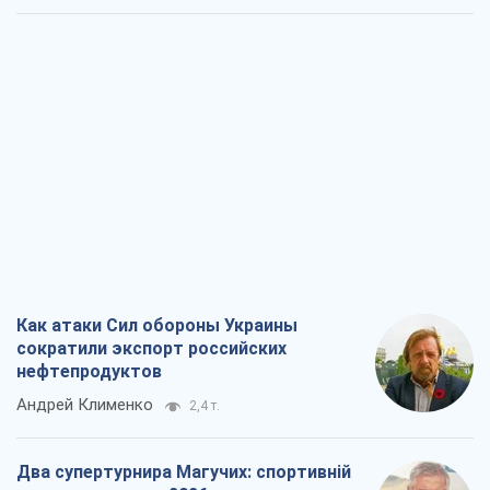
Два супертурнира Магучих: спортивній
календарь осени-2026
Александр Липенко
6,9 т.
Ракетный щит и меч Украины: ставка
на производство собственных ракет
Кирилл Татаринов
3,1 т.
Посмертная "презумпция виновности":
кто разрешил ТЦК судить погибших
защитников
Марина Ставнійчук
7,1 т.
Все мнения