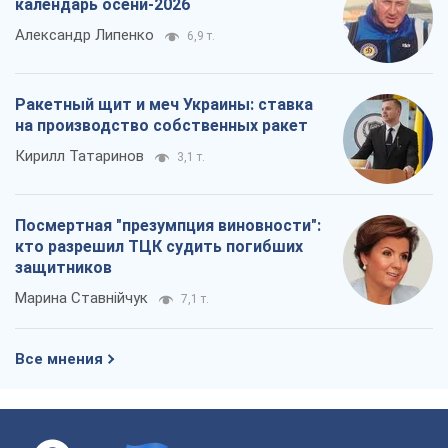
О компании
Команда
Правовая информация
Политика
конфиденциальности
Реклама на сайте
Документы
Редакционная политика
Журналисты OBOZ.UA на месте
событий
OBOZ.UA
Политика
Мир
Расследования
Блоги
Общество