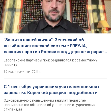
Одновременно с повышением зарплат педагогам
правительство объявило об увеличении студенческих
стипендий
6 годин тому
4,4 т.
«Нам они тоже нужны»: Трамп ответил на
просьбу Зеленского о передаче Украине ракет
для Patriot
Американские запасы отдельных видов боеприпасов
ограничены
6 годин тому
1,5 т.