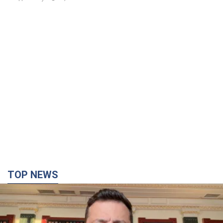
"Защита нашей жизни": Зеленский об
антибаллистической системе FREYJA,
санкциях против России и поддержке аграриев.
Видео
Европейские партнеры присоединяются к совместному
проекту
10 годин тому
75,8 т.
С 1 сентября украинским учителям повысят
зарплаты: Корецкий раскрыл подробности