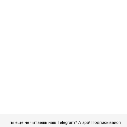
Ты еще не читаешь наш Telegram? А зря! Подписывайся
Подписаться
Подписаться
Вашингтон-Будапешт. Возможно ли...
Важное