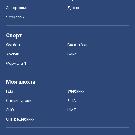
Авто
Тест Драйв
Электромобили
Акции
Сервис
Food Oboz
Рецепты
Напитки
Диеты
Экономика
Рынки и компании
Mакроэкономика
MedOboz
Новости медицины
MAMACLUB