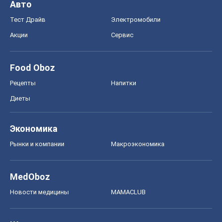
Шоу
Афиша
Сплетни
Красота
Мода
Женский Журнал