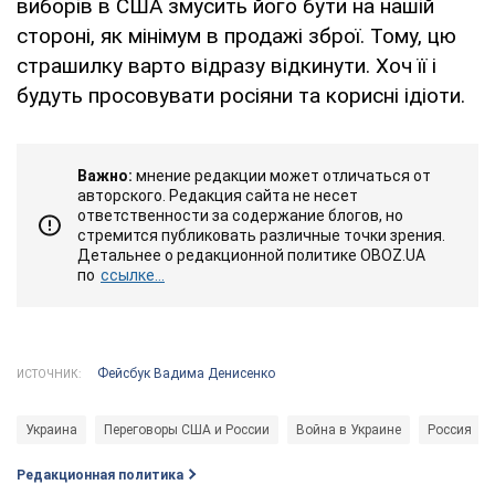
виборів в США змусить його бути на нашій
стороні, як мінімум в продажі зброї. Тому, цю
страшилку варто відразу відкинути. Хоч її і
будуть просовувати росіяни та корисні ідіоти.
Важно:
мнение редакции может отличаться от
авторского. Редакция сайта не несет
ответственности за содержание блогов, но
стремится публиковать различные точки зрения.
Детальнее о редакционной политике OBOZ.UA
по
ссылке...
Фейсбук Вадима Денисенко
ИСТОЧНИК:
Украина
Переговоры США и России
Война в Украине
Россия
Редакционная политика