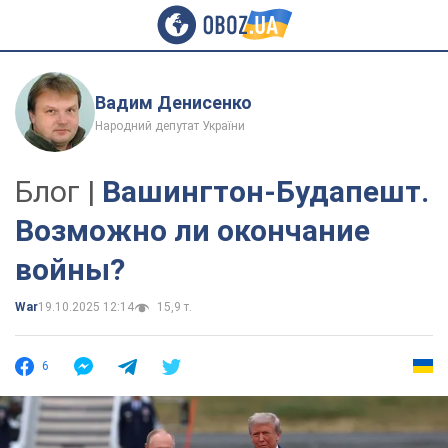
Вадим Денисенко
Народний депутат України
Блог |
Вашингтон-Будапешт.
Возможно ли окончание
войны?
War
19.10.2025 12:14
15,9 т.
6