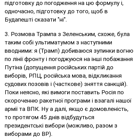
підготовку до погодження на цю формулу і,
одночасно, підготовку до того, щоб в
Будапешті сказати "ні".
3. Розмова Трампа з Зеленським, схоже, була
таким собі ультиматумом з наступними
вводними: я (Трамп) добиваюся зупинки вогню
по лінії фронту і погоджуюся на інші побажання
Путіна (допущення російських партій до
виборів, РПЦ, російська мова, відкликання
судових позовів і (часткове) зняття санкцій).
Поки неясно, які вимоги поставить Росія по
скороченню ракетної програми і взагалі нашої
армії та ВПК. Ну а далі, якщо є домовленість,
то протягом 45 днів відбудуться
президентські вибори (можливо, разом з
виборами до ВР).