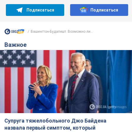
Супруга тяжелобольного Джо Байдена
назвала первый симптом, который
сигнализировал о его "агрессивном" раке
Сначала врачи не обратили на это должного внимания
6.08.2026 12:46
16,7 т.
Отпуск Леси Никитюк в Карпатах
обернулся скандалом: почему
ведущую несправедливо захейтили
Знаменитость вышла на прямую
коммуникацию в сети и расставила все точки
над "i"
6.08.2026 17:32
13,4 т.
"Динамо" с победы стартовало в
квалификации Лиги конференций.
Видео