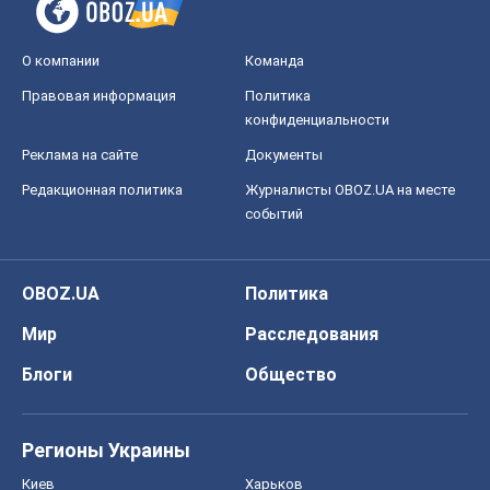
Регионы Украины
Киев
Харьков
Запорожье
Днепр
Черкассы
Спорт
Футбол
Баскетбол
Хоккей
Бокс
Формула-1
Моя школа
ГДЗ
Учебники
Онлайн уроки
ДПА
ЗНО
НМТ
СНГ решебники