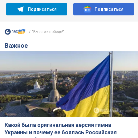
Какой была оригинальная версия гимна
Украины и почему ее боялась Российская
империя: об этом не рассказывают в школе
Государственным символом являются только первый куплет
и припев песни
годину тому
2,6 т.
Александру Пономареву – 53: что
известно о трех детях секс-
символа 90-х и как они выглядят