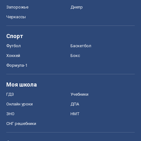
Формула-1
Моя школа
ГДЗ
Учебники
Онлайн уроки
ДПА
ЗНО
НМТ
СНГ решебники
Авто
Тест Драйв
Электромобили
Акции
Сервис
Food Oboz
Рецепты
Напитки
Диеты