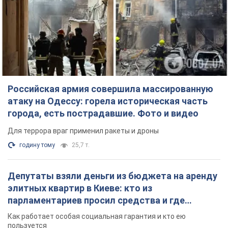
города, есть пострадавшие. Фото и видео
Для террора враг применил ракеты и дроны
годину тому
25,7 т.
Депутаты взяли деньги из бюджета на аренду
элитных квартир в Киеве: кто из
парламентариев просил средства и где
поселился
Как работает особая социальная гарантия и кто ею
пользуется
3 години тому
48,7 т.
Российская армия обстреляла два соседних
многоэтажных дома в Харькове: двое
погибших, более 20 пострадавших
Враг умышленно бьет по жилым домам
15 хвилин тому
2,6 т.