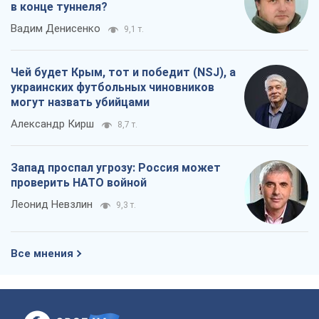
Запад проспал угрозу: Россия может
проверить НАТО войной
Леонид Невзлин
9,3 т.
Все мнения
О компании
Команда
Правовая информация
Политика
конфиденциальности
Реклама на сайте
Документы
Редакционная политика
Журналисты OBOZ.UA на месте
событий