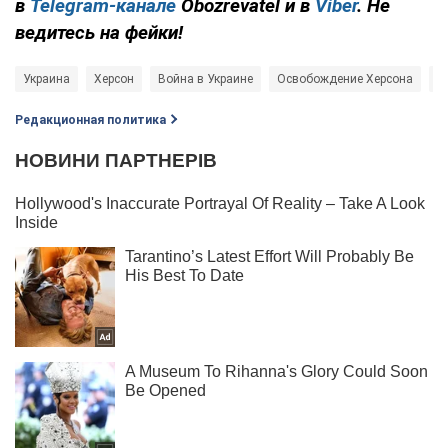
в
Telegram-канале
Obozrevatel и в
Viber
. Не
ведитесь на фейки!
Украина
Херсон
Война в Украине
Освобождение Херсона
В
Редакционная политика