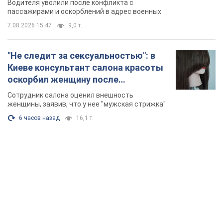
Водителя уволили после конфликта с
Видео
пассажирами и оскорблений в адрес военных
7.08.2026 15:47
9,0 т.
"Не следит за сексуальностью": в
Киеве консультант салона красоты
оскорбил женщину после
химиотерапии, разгорелся скандал.
Сотрудник салона оценил внешность
Фото
женщины, заявив, что у нее "мужская стрижка"
6 часов назад
16,1 т.