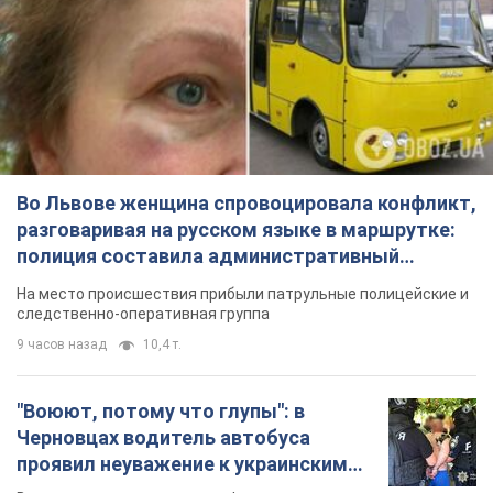
Во Львове женщина спровоцировала конфликт,
разговаривая на русском языке в маршрутке:
полиция составила административный
протокол. Видео
На место происшествия прибыли патрульные полицейские и
следственно-оперативная группа
9 часов назад
10,4 т.
"Воюют, потому что глупы": в
Черновцах водитель автобуса
проявил неуважение к украинским
военным и поплатился за это.