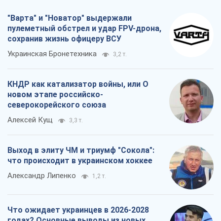
"Варта" и "Новатор" выдержали
пулеметный обстрел и удар FPV-дрона,
сохранив жизнь офицеру ВСУ
Украинская Бронетехника
3,2 т.
КНДР как катализатор войны, или О
новом этапе российско-
северокорейского союза
Алексей Кущ
3,3 т.
Выход в элиту ЧМ и триумф "Сокола":
что происходит в украинском хоккее
Александр Липенко
1,2 т.
Что ожидает украинцев в 2026-2028
годах? Основные выводы из новых