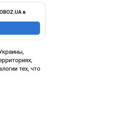
 OBOZ.UA в
Украины,
ерриториях,
логии тех, что