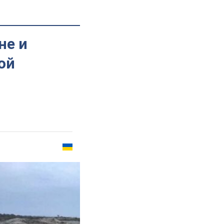
не и
ой