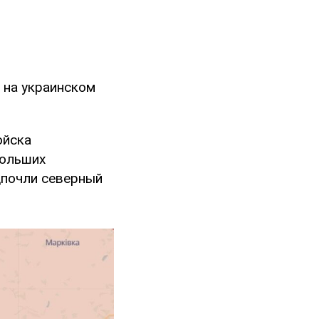
 на украинском
ойска
больших
дпочли северный