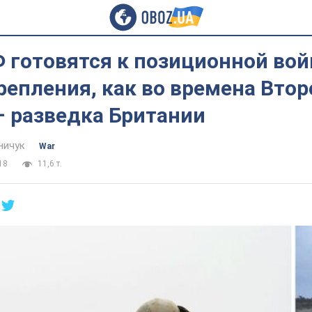
 готовятся к позиционной вой
репления, как во времена Втор
– разведка Британии
ничук
War
18
11,6 т.