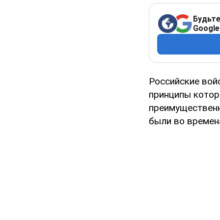
Будьте
Google
Российские вой
принципы которо
преимущественно
были во времен