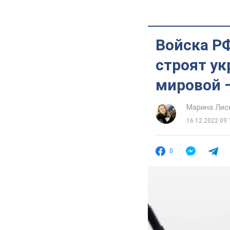
Войска РФ
строят ук
мировой 
Марина Лис
16.12.2022 09:
0