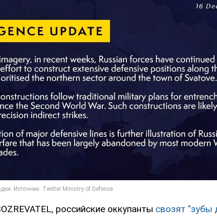
OZREVATEL, российские оккупанты
свозят "зубы 