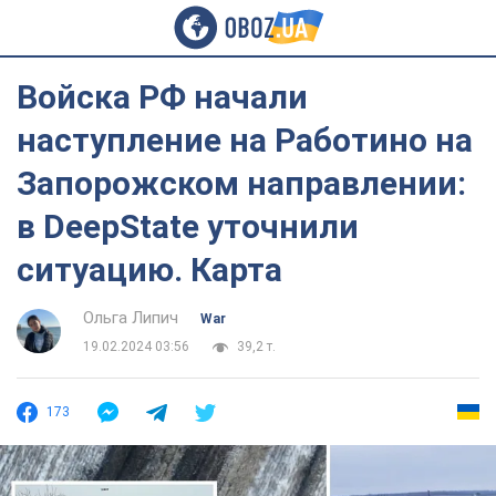
Войска РФ начали
наступление на Работино на
Запорожском направлении:
в DeepState уточнили
ситуацию. Карта
Ольга Липич
War
19.02.2024 03:56
39,2 т.
173