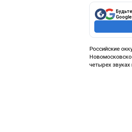
Будьте
Google
Российские окк
Новомосковског
четырех звуках 