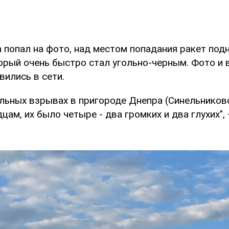
 попал на фото, над местом попадания ракет под
орый очень быстро стал угольно-черным. Фото и 
вились в сети.
льных взрывах в пригороде Днепра (Синельниково
цам, их было четыре - два громких и два глухих",