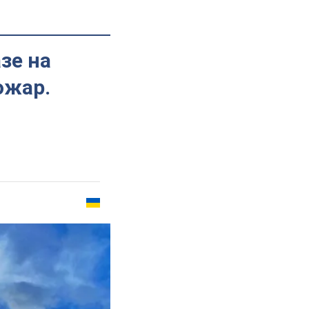
зе на
ожар.