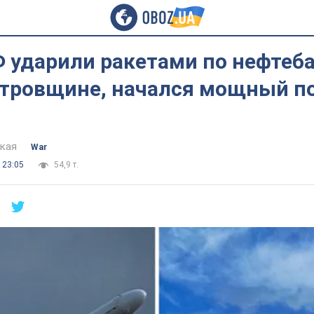
 ударили ракетами по нефтеба
тровщине, начался мощный п
цкая
War
 23:05
54,9 т.