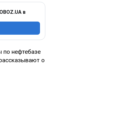
 OBOZ.UA в
ы по нефтебазе
рассказывают о