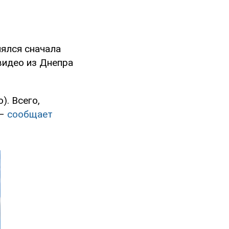
нялся сначала
видео из Днепра
). Всего,
 –
сообщает