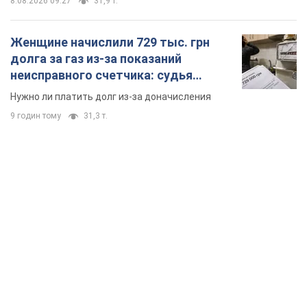
8.08.2026 09:27
31,9 т.
Женщине начислили 729 тыс. грн
долга за газ из-за показаний
неисправного счетчика: судья
вынес неожиданное решение
Нужно ли платить долг из-за доначисления
9 годин тому
31,3 т.