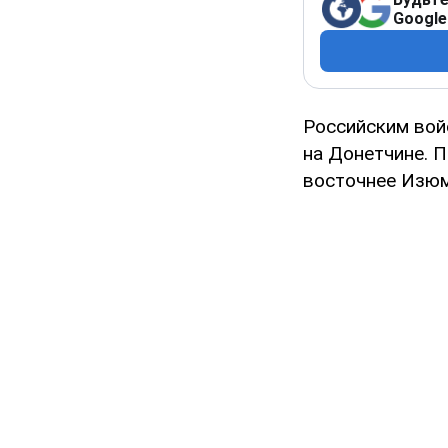
Google
Российским во
на Донетчине. 
восточнее Изю