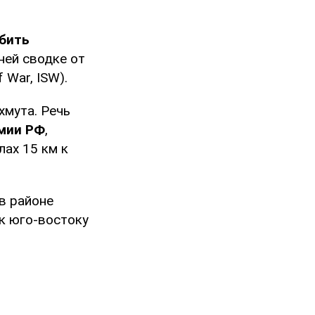
бить
ней сводке от
f War, ISW).
хмута. Речь
рмии РФ
,
лах 15 км к
в районе
 к юго-востоку