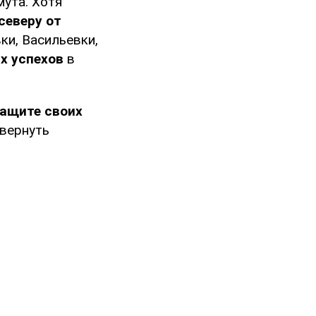
мута. Хотя
северу от
ки, Васильевки,
х успехов
в
защите своих
вернуть