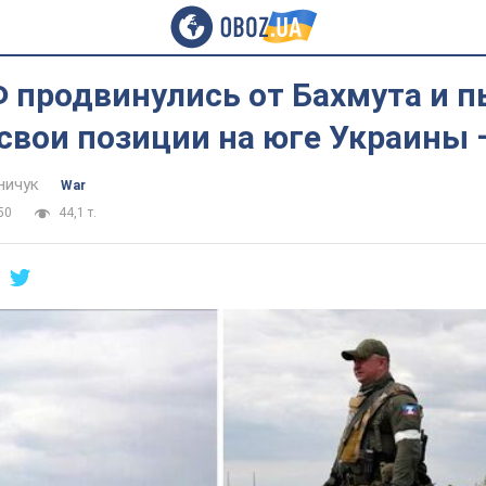
Ф продвинулись от Бахмута и 
свои позиции на юге Украины 
ничук
War
50
44,1 т.