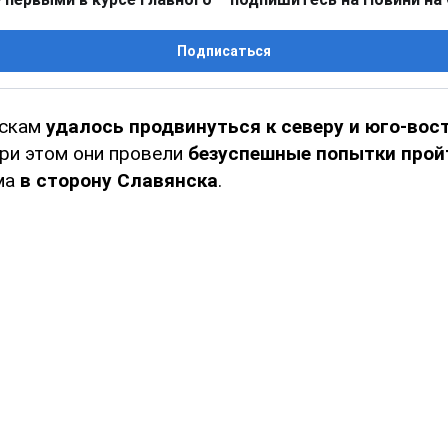
Подписаться
йскам
удалось продвинуться к северу и юго-вос
При этом они провели
безуспешные попытки прой
ма
в сторону Славянска
.