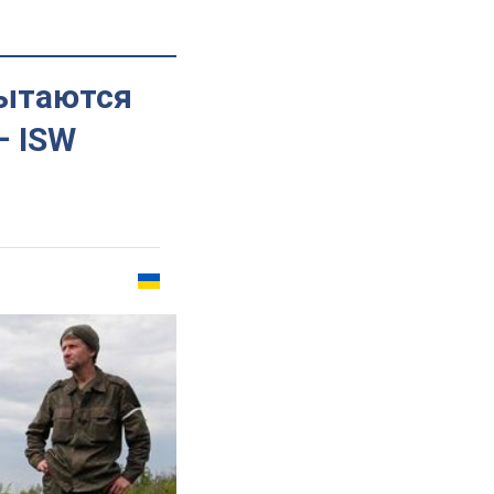
пытаются
– ISW