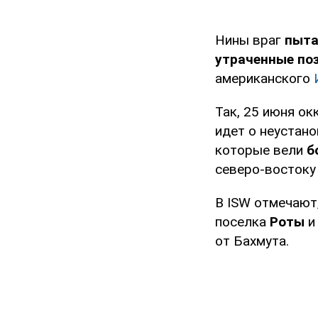
Нины враг
пыта
утраченные по
американского
Так, 25 июня ок
идет о неустан
которые вели
б
северо-востоку 
В ISW отмечают
поселка
Роты
и
от Бахмута.