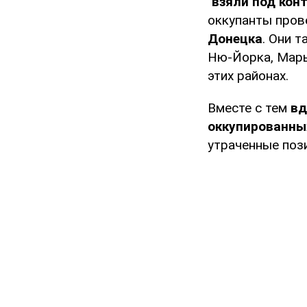
"взяли под кон
оккупанты про
Донецка
. Они 
Ню-Йорка, Марь
этих районах.
Вместе с тем
вд
оккупированны
утраченные поз