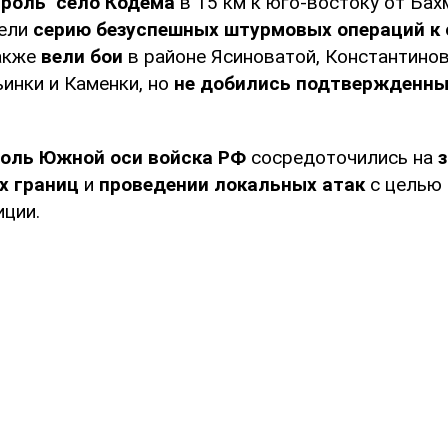
троль" село Кодема
в 15 км к юго-востоку от Бах
вели
серию безуспешных штурмовых операций к 
также
вели бои
в районе Ясиноватой, Константинов
инки и Каменки, но
не добились подтвержденны
оль Южной оси войска РФ
сосредоточились на
х границ
и
проведении локальных атак
с целью 
иции.