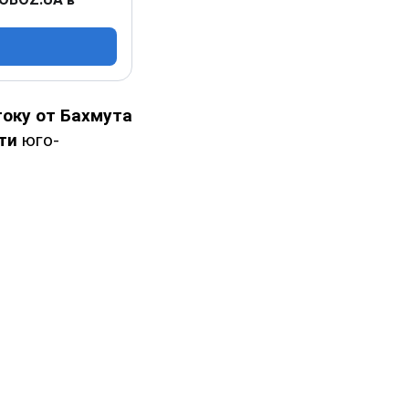
току от Бахмута
ти
юго-