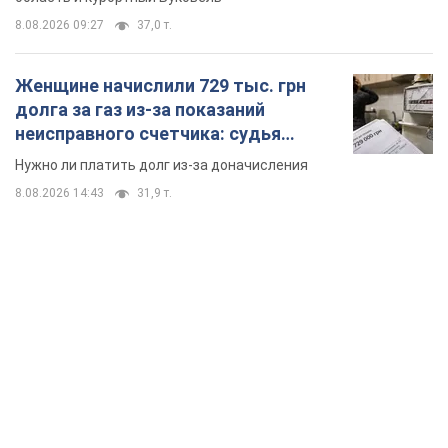
8.08.2026 09:27
37,0 т.
Женщине начислили 729 тыс. грн
долга за газ из-за показаний
неисправного счетчика: судья
вынес неожиданное решение
Нужно ли платить долг из-за доначисления
8.08.2026 14:43
31,9 т.