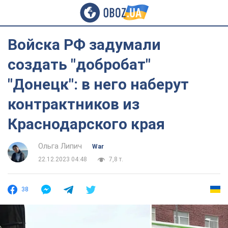
Войска РФ задумали
создать "добробат"
"Донецк": в него наберут
контрактников из
Краснодарского края
Ольга Липич
War
22.12.2023 04:48
7,8 т.
38