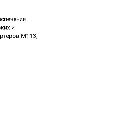
еспечения
ких и
ортеров М113,