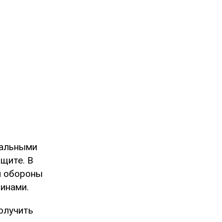
тальными
щите. В
л обороны
инами.
олучить