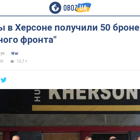
ы в Херсоне получили 50 брон
ного фронта"
ук
War
00
12,7 т.