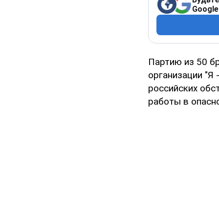
Google
Партию из 50 б
организации "Я 
российских обс
работы в опасн