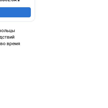
овольцы
едствий
 во время