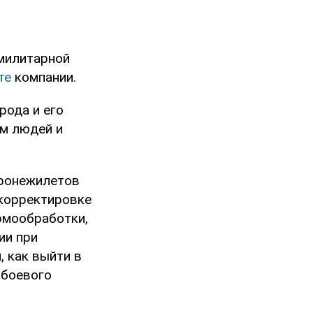
милитарной
те
компании.
рода и его
им людей и
бронежилетов
 корректировке
рмообработки,
ии при
, как выйти в
 боевого