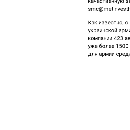
качественную з
smc@metinvesth
Как известно, с
украинской арми
компании 423 ав
уже более 1500
для армии сред