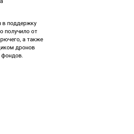
на
н в поддержку
ко получило от
орючего, а также
щиком дронов
 фондов.