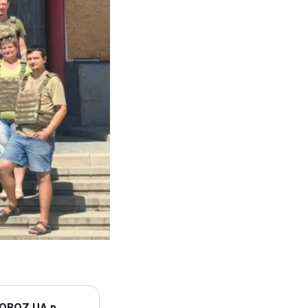
 OBOZ.UA в