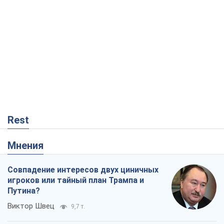
Мнения
Совпадение интересов двух циничных
игроков или тайный план Трампа и
Путина?
Виктор Швец
9,7 т.
Минск готовится к функционированию
в условиях масштабного военного
кризиса
Александр Левченко
15,2 т.
Ни оружия, ни людей: как Лукашенко
создает новую армию
Игар Тышкевич
12,9 т.