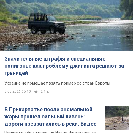
Украине не помешает взять пример со стран Европы
8.08.2026 05:10
2,1 т.
В Прикарпатье после аномальной
жары прошел сильный ливень:
дороги превратились в реки. Видео
Непогода обрушилась на Ивано-Франковскую
область и курортный Буковель
8.08.2026 09:27
27,1 т.
Женщине начислили 729 тыс. грн
долга за газ из-за показаний
неисправного счетчика: судья
вынес неожиданное решение
Нужно ли платить долг из-за доначисления
7 часов назад
31,0 т.