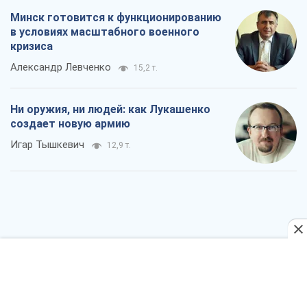
Когда закончится война?
Юрий Христензен
7,2 т.
Украина вступила в состояние
экономического кризиса. Есть ли свет
в конце туннеля?