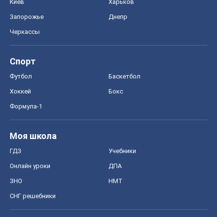
Киев
Харьков
Запорожье
Днепр
Черкассы
Спорт
Футбол
Баскетбол
Хоккей
Бокс
Формула-1
Моя школа
ГДЗ
Учебники
Онлайн уроки
ДПА
ЗНО
НМТ
СНГ решебники