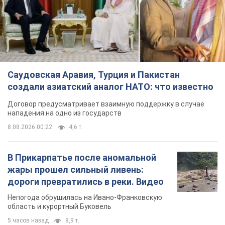
Договор предусматривает взаимную поддержку в случае
нападения на одно из государств
8.08.2026 00:22
4,6 т.
В Прикарпатье после аномальной
жары прошел сильный ливень:
дороги превратились в реки. Видео
Непогода обрушилась на Ивано-Франковскую
область и курортный Буковель
5 часов назад
8,9 т.
Хорватия унизила сборную России
по спортивной гимнастике,
официально не пустив на чемпионат
Европы основных спортсменов
Турнир пройдет в Загребе с 13 по 23 августа
5 часов назад
7,6 т.