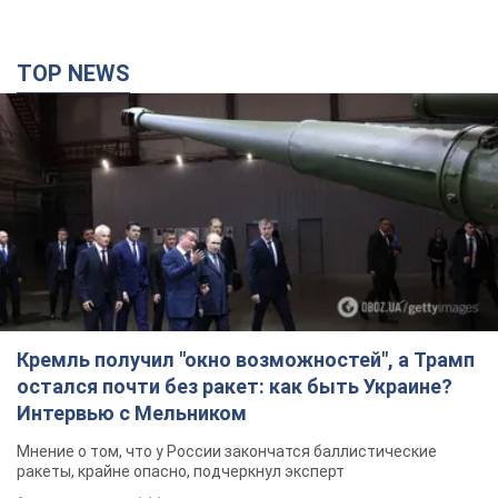
Кремль получил "окно возможностей", а Трамп
остался почти без ракет: как быть Украине?
Интервью с Мельником
Мнение о том, что у России закончатся баллистические
ракеты, крайне опасно, подчеркнул эксперт
2 часа назад
14,1 т.
Украина заключила соглашения о ежемесячной
поставке ракет для системы Patriot из США:
Зеленский раскрыл подробности
Киев также ведет активные переговоры с европейскими
партнерами
13 минут назад
195