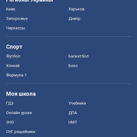
Киев
Харьков
Запорожье
Днепр
Черкассы
Спорт
Футбол
Баскетбол
Хоккей
Бокс
Формула-1
Моя школа
ГДЗ
Учебники
Онлайн уроки
ДПА
ЗНО
НМТ
СНГ решебники