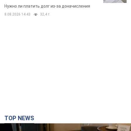
вынес неожиданное решение
Нужно ли платить долг из-за доначисления
8.08.2026 14:43
32,4 т.
TOP NEWS