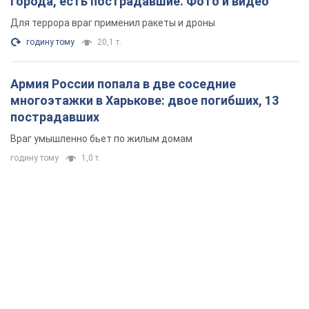
города, есть пострадавшие. Фото и видео
Для террора враг применил ракеты и дроны
годину тому
20,1 т.
Армия России попала в две соседние
многоэтажки в Харькове: двое погибших, 13
пострадавших
Враг умышленно бьет по жилым домам
годину тому
1,0 т.