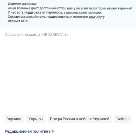
Украина
Харьков
Потери России в войне с Украиной
Война в Ук
Редакционная политика