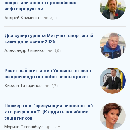
сократили экспорт российских
нефтепродуктов
Андрей Клименко
3,1 т.
Два супертурнира Магучих: спортивній
календарь осени-2026
Александр Липенко
9,0 т.
Ракетный щит и меч Украины: ставка
на производство собственных ракет
Кирилл Татаринов
3,7 т.
Посмертная "презумпция виновности":
кто разрешил ТЦК судить погибших
защитников
Марина Ставнійчук
8,5 т.