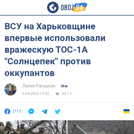
ВСУ на Харьковщине
впервые использовали
вражескую ТОС-1А
"Солнцепек" против
оккупантов
Лилия Рагуцкая
War
5.04.2022 13:32
30,7 т.
2113