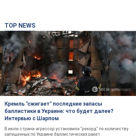
TOP NEWS
Кремль "сжигает" последние запасы
баллистики в Украине: что будет далее?
Интервью с Шарпом
В июле страна-агрессор установила "рекорд" по количеству
запущенных по Украине баллистических ракет