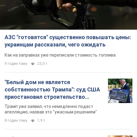
АЗС "готовятся" существенно повышать цены:
украинцам рассказали, чего ожидать
Как на заправках уже переписали стоимость топлива
9 годин тому
23,0 т.
"Белый дом не является
собственностью Трампа": суд США
приостановил строительство
бального зала стоимостью 400 млн
Трамп уже заявил, что немедленно подаст
долларов
апелляцию, назвав это "ужасным решением"
8 годин тому
1,9 т.