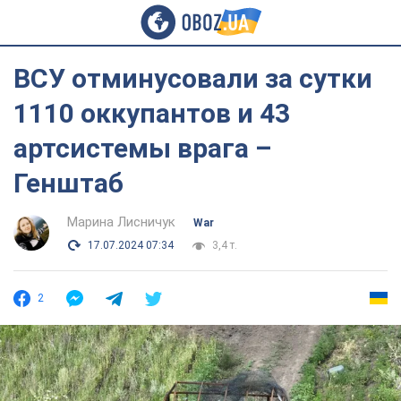
ВСУ отминусовали за сутки
1110 оккупантов и 43
артсистемы врага –
Генштаб
Марина Лисничук
War
17.07.2024 07:34
3,4 т.
2