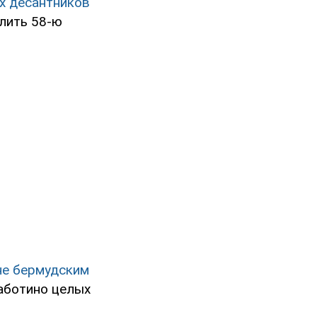
х десантников
илить 58-ю
 не бермудским
аботино целых