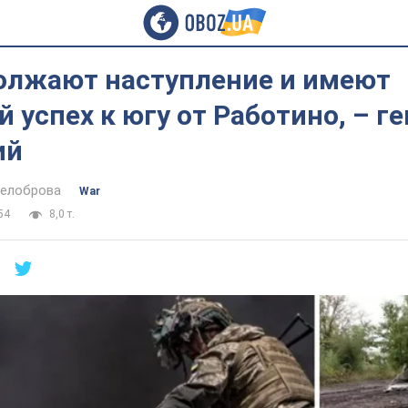
олжают наступление и имеют
 успех к югу от Работино, – г
ий
Белоброва
War
54
8,0 т.