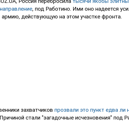
OZ.UA, Россия перебросила
тысячи якобы элитны
 направление
, под Работино. Ими оно надеется ус
армию, действующую на этом участке фронта.
венники захватчиков
прозвали это пункт едва ли
Причиной стали "загадочные исчезновения" под Р