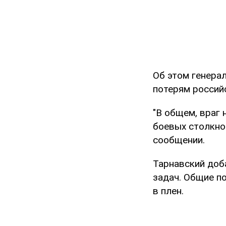
Об этом генера
потерям россий
"В общем, враг 
боевых столкнов
сообщении.
Тарнавский доб
задач. Общие по
в плен.