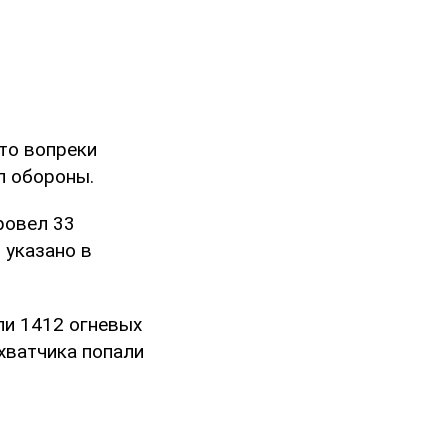
что вопреки
л обороны.
ровел 33
 указано в
ли 1412 огневых
ахватчика попали