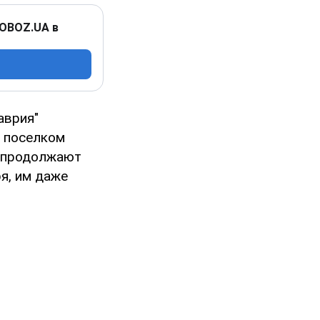
 OBOZ.UA в
аврия"
д поселком
а продолжают
ря, им даже