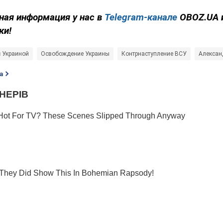
ная информация у нас в
Telegram-канале
OBOZ.UA 
ки!
с Украиной
Освобождение Украины
Контрнаступление ВСУ
Алексан
а