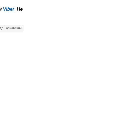
и
Viber
.
Не
др Тарнавский