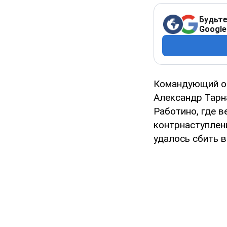
Будьте
Google
Командующий оп
Александр Тарн
Работино, где 
контрнаступлени
удалось сбить 