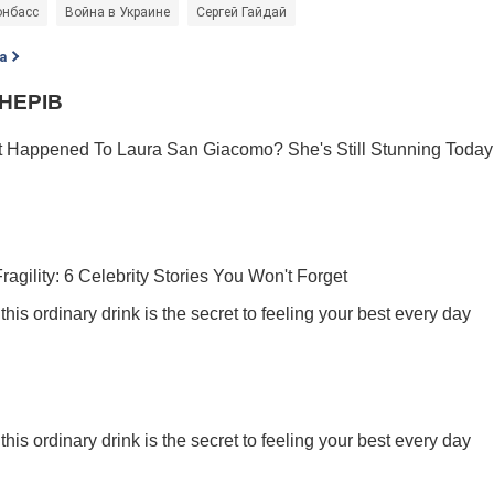
онбасс
Война в Украине
Сергей Гайдай
а