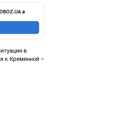
 OBOZ.UA в
итуация в
я к Кременной –