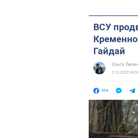
ВСУ продв
Кременно
Гайдай
Ольга Липи
2.12.2022 04:5
894