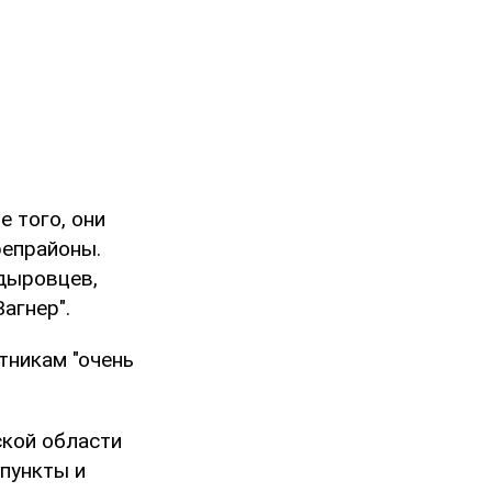
е того, они
репрайоны.
адыровцев,
агнер".
тникам "очень
ской области
пункты и