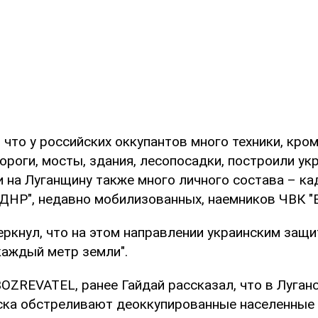
 что у российских оккупантов много техники, кром
роги, мосты, здания, лесопосадки, построили ук
и на Луганщину также много личного состава – к
ДНР", недавно мобилизованных, наемников ЧВК "В
ркнул, что на этом направлении украинским защи
каждый метр земли".
OZREVATEL, ранее Гайдай рассказал, что в Луган
ска обстреливают деоккупированные населенные 