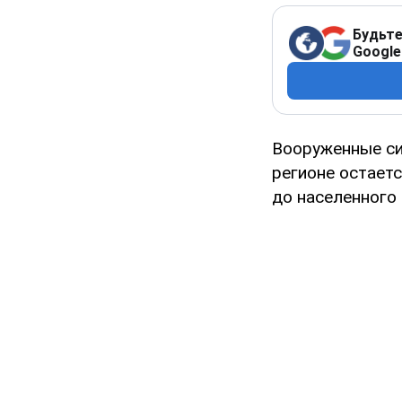
Будьте
Google
Вооруженные си
регионе остает
до населенного