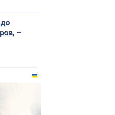
 до
ров, –