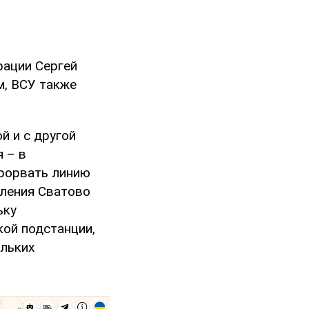
рации Сергей
м, ВСУ также
й и с другой
 – в
прорвать линию
вления Сватово
ьку
ой подстанции,
ольких