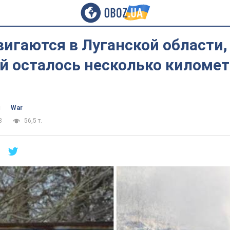
игаются в Луганской области,
й осталось несколько километ
ч
War
8
56,5 т.