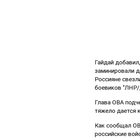
Гайдай добавил,
заминировали до
Россияне свезл
боевиков "ЛНР/
Глава ОВА подче
тяжело дается 
Как сообщал OB
российские вой